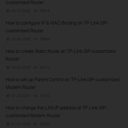
customized Router
02-10-2026
28916
views
How to configure IP & MAC Binding on TP-Link ISP-
customized Router
02-09-2026
39989
views
How to create Static Route on TP-Link ISP-customized
Router
02-03-2026
34513
views
How to set up Parent Control on TP-Link ISP-customized
Modem Router
01-28-2026
74262
views
How to change the LAN IP address of TP-Link ISP-
customized Modem Router
01-27-2026
44283
views