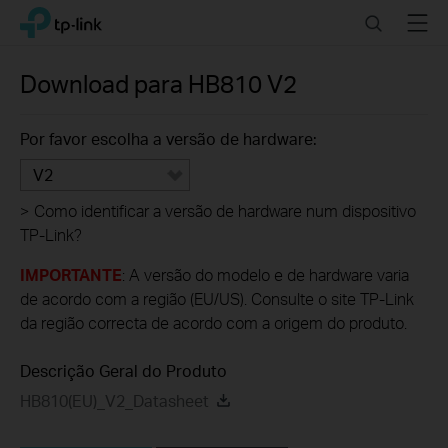
Click
Search
Menu
TP-Link, Reliably Smart
to
skip
the
Download para
HB810
V2
navigation
bar
Por favor escolha a versão de hardware:
V2
>
Como identificar a versão de hardware num dispositivo
TP-Link?
IMPORTANTE
: A versão do modelo e de hardware varia
de acordo com a região (EU/US). Consulte o site TP-Link
da região correcta de acordo com a origem do produto.
Descrição Geral do Produto
HB810(EU)_V2_Datasheet