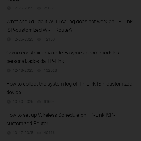
12-26-2025
29061
views
What should I do if Wi-Fi calling does not work on TP-Link
ISP-customized Wi-Fi Router?
12-25-2025
12150
views
Como construir uma rede Easymesh com modelos
personalizados da TP-Link
12-18-2025
132528
views
How to collect the system log of TP-Link ISP-customized
device
10-30-2025
61694
views
How to set up Wireless Schedule on TP-Link ISP-
customized Router
10-17-2025
40416
views