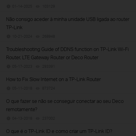
01-14-2025
103129
views
Não consigo aceder à minha unidade USB ligada ao router
TP-Link
10-21-2024
268948
views
Troubleshooting Guide of DDNS function on TP-Link Wi-Fi
Router, LTE Gateway Router or Deco Router
05-17-2023
293391
views
How to Fix Slow Internet on a TP-Link Router
05-11-2018
873724
views
O que fazer se não se conseguir conectar ao seu Deco
remotamente?
04-13-2018
237002
views
O que é o TP-Link ID e como criar um TP-Link ID?