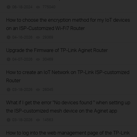
06-18-2024
775040
views
How to choose the encryption method for my IoT devices
on an ISP-Customized Wi-Fi7 Router
04-16-2026
29369
views
Upgrade the Firmware of TP-Link Aginet Router
04-07-2026
30469
views
How to create an IoT Network on TP‑Link ISP‑customized
Router
03-18-2026
26045
views
What if I get the error "No devices found " when setting up
the ISP-customized mesh device on the Aginet app
03-18-2026
14563
views
How to log into the web management page of the TP-Link