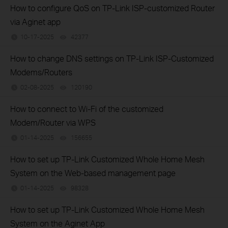
How to configure QoS on TP-Link ISP-customized Router
via Aginet app
10-17-2025
42377
views
How to change DNS settings on TP-Link ISP-Customized
Modems/Routers
02-08-2025
120190
views
How to connect to Wi-Fi of the customized
Modem/Router via WPS
01-14-2025
156655
views
How to set up TP-Link Customized Whole Home Mesh
System on the Web-based management page
01-14-2025
98328
views
How to set up TP-Link Customized Whole Home Mesh
System on the Aginet App