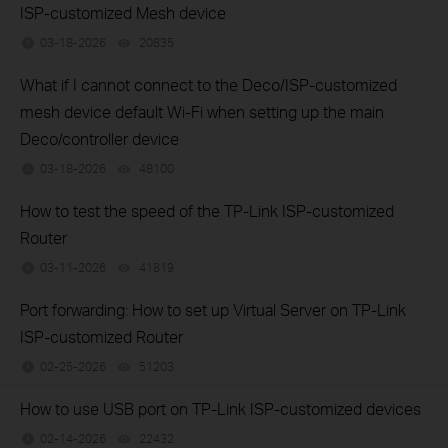
ISP-customized Mesh device
03-18-2026
20835
views
What if I cannot connect to the Deco/ISP-customized
mesh device default Wi-Fi when setting up the main
Deco/controller device
03-18-2026
48100
views
How to test the speed of the TP-Link ISP-customized
Router
03-11-2026
41819
views
Port forwarding: How to set up Virtual Server on TP-Link
ISP-customized Router
02-25-2026
51203
views
How to use USB port on TP-Link ISP-customized devices
02-14-2026
22432
views