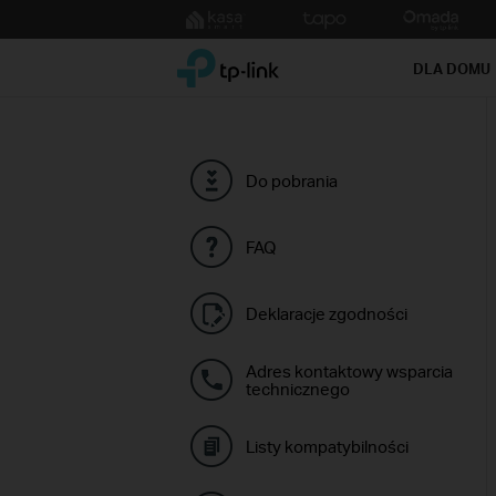
Click
to
TP-Link, Reliably Smart
skip
DLA DOMU
the
navigation
bar
Do pobrania
FAQ
Deklaracje zgodności
Adres kontaktowy wsparcia
technicznego
Listy kompatybilności