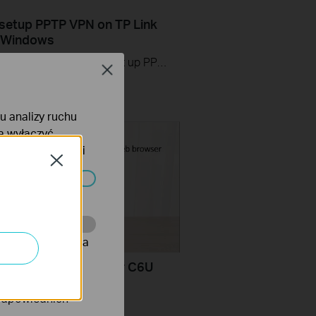
setup PPTP VPN on TP Link
s Windows
This video will show you how to set up PPTP VPN on a TP-Link Wi-Fi router. For more information, visit www.tp-link.com/support
Close
więcej
lu analizy ruchu
na wyłączyć
tyce prywatności
Close
ać wyłączone.
onie, co umożliwia
set up TP-Link Archer C6U
rów reklamowych
 browser
 odpowiednich