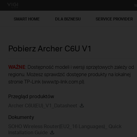
W
SMART HOME
DLA BIZNESU
SERVICE PROVIDER
Pobierz
Archer C6U
V1
WAŻNE
: Dostępność modeli i wersji sprzętowych zależy od
regionu. Możesz sprawdzić dostępne produkty na lokalnej
stronie TP-Link (www.tp-link.com.pl).
Przegląd produktów
Archer C6U(EU)_V1_Datasheet
Dokumenty
SOHO Wireless Router(EU2_16 Languages)_ Quick
Installation Guide