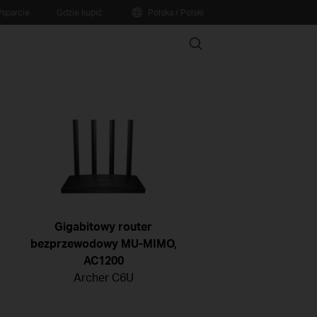
sparcie
Gdzie kupić
Polska / Polski
Search
Gigabitowy router
bezprzewodowy MU-MIMO,
AC1200
Archer C6U