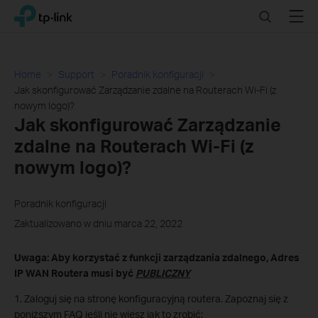
Click
Search
Menu
TP-Link, Reliably Smart
to
skip
the
navigation
Home
Support
Poradnik konfiguracji
bar
Jak skonfigurować Zarządzanie zdalne na Routerach Wi-Fi (z
nowym logo)?
Jak skonfigurować Zarządzanie
zdalne na Routerach Wi-Fi (z
nowym logo)?
Poradnik konfiguracji
Zaktualizowano w dniu marca 22, 2022
Uwaga: Aby korzystać z funkcji zarządzania zdalnego, Adres
IP WAN Routera musi być
PUBLICZNY
1. Zaloguj się na stronę konfiguracyjną routera. Zapoznaj się z
poniższym FAQ jeśli nie wiesz jak to zrobić: