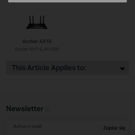
Archer AX10
Router Wi-Fi 6, AX1500
This Article Applies to:
Newsletter
Adres e-mail
Zapisz się