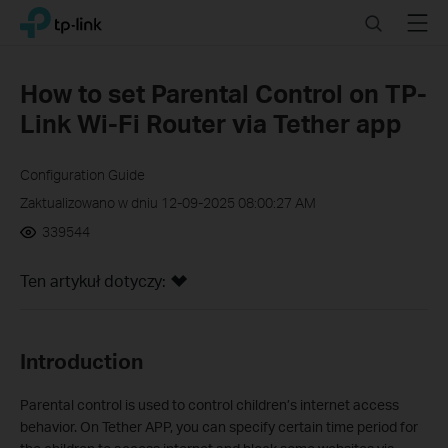
Click
Search
Menu
TP-Link, Reliably Smart
to
skip
the
How to set Parental Control on TP-
navigation
Link Wi-Fi Router via Tether app
bar
Configuration Guide
Zaktualizowano w dniu 12-09-2025 08:00:27 AM
339544
Ten artykuł dotyczy:
Introduction
Parental control is used to control children’s internet access
behavior. On Tether APP, you can specify certain time period for