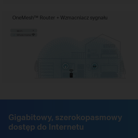
OneMesh™ Router + Wzmacniacz sygnału
Gigabitowy, szerokopasmowy
dostęp do Internetu