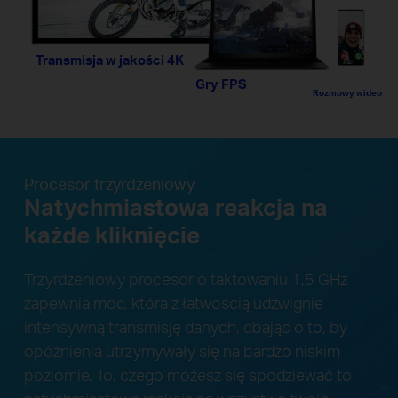
Transmisja w jakości 4K
Gry FPS
Rozmowy wideo
Procesor trzyrdzeniowy
Natychmiastowa reakcja na
każde kliknięcie
Trzyrdzeniowy procesor o taktowaniu 1,5 GHz
zapewnia moc, która z łatwością udźwignie
intensywną transmisję danych, dbając o to, by
opóźnienia utrzymywały się na bardzo niskim
poziomie. To, czego możesz się spodziewać to