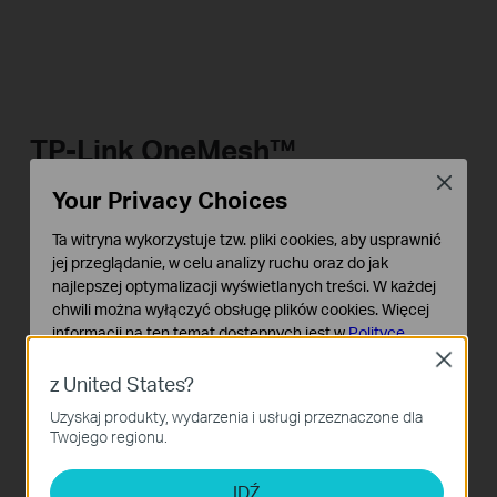
TP-Link OneMesh™
Elastyczne tworzenie
Close
Your Privacy Choices
domowego Wi-Fi
Ta witryna wykorzystuje tzw. pliki cookies, aby usprawnić
jej przeglądanie, w celu analizy ruchu oraz do jak
OneMesh™ jest prostym sposobem tworzenia
najlepszej optymalizacji wyświetlanych treści. W każdej
sieci Mesh o jednej nazwie sieci WiFi, z płynnym
chwili można wyłączyć obsługę plików cookies. Więcej
przełączaniem oraz całodomowym zasięgiem.
informacji na ten temat dostępnych jest w
Polityce
prywatności
Po prostu połącz wzmacniacz OneMesh™ z
Close
z United States?
routerem OneMesh™. Nigdy więcej poszukiwań
Podstawowe Cookies
Uzyskaj produkty, wydarzenia i usługi przeznaczone dla
Te pliki cookies niezbędne są do poprawnego działania
stabilnego połączenia.
Twojego regionu.
witryny i nie moga zostać wyłączone.
Cookies dotyczące analizy i marketingu
Dowiedz się więcej o OneMesh™ >>
IDŹ