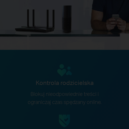
Kontrola rodzicielska
Blokuj nieodpowiednie treści i
ograniczaj czas spędzany online.