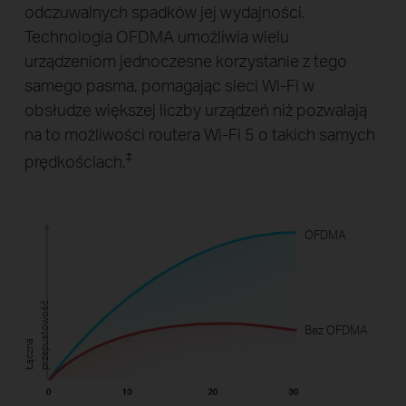
odczuwalnych spadków jej wydajności.
Technologia OFDMA umożliwia wielu
urządzeniom jednoczesne korzystanie z tego
samego pasma, pomagając sieci Wi-Fi w
obsłudze większej liczby urządzeń niż pozwalają
na to możliwości routera Wi-Fi 5 o takich samych
‡
prędkościach.
OFDMA
ć
Bez OFDMA
Ł
ą
c
z
n
a
p
r
z
e
p
u
s
t
o
w
o
ś