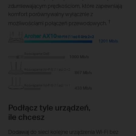
zdumiewającym prędkościom, które zapewniają
komfort porównywalny wyłącznie z
†
możliwościami połączeń przewodowych.
Archer AX10
Wi-Fi 6 (11ax) 5 GHz 2×2
1201 Mb/s
Rozwiązanie GbE
1000 Mb/s
Rozwiązanie Wi-Fi 5 (11ac) 2×2
867 Mb/s
Rozwiązanie Wi-Fi 5 (11ac) 1×1
433 Mb/s
Podłącz tyle urządzeń,
ile chcesz
Dodawaj do sieci kolejne urządzenia Wi-Fi bez