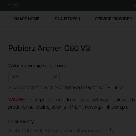
W
SMART HOME
DLA BIZNESU
SERVICE PROVIDER
Pobierz
Archer C60
V3
Wybierz wersję sprzętową:
V3
>
Jak sprawdzić wersję sprzętową urządzenia TP-Link?
WAŻNE
: Dostępność modeli i wersji sprzętowych zależy od
produkty na lokalnej stronie TP-Link (www.tp-link.com.pl).
Dokumenty
Archer C60(EU)_V3_Quick Installation Guide