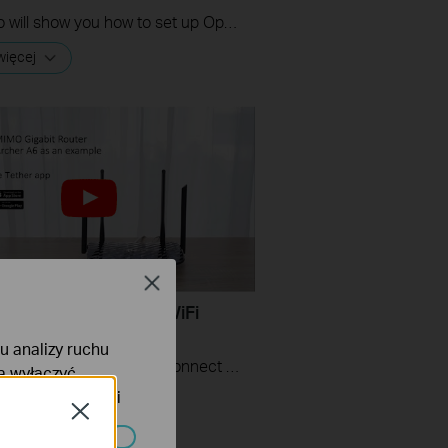
This video will show you how to set up OpenVPN on a TP-Link Wi-Fi router. For more information, visit www.tp-link.com/support.
więcej
Close
Set up Your TP-Link WiFi
(Use Archer A6)
lu analizy ruchu
This videos will show you how to connect your TP-Link WiFi router and set up internet connection easily via the Tether app.
na wyłączyć
tyce prywatności
więcej
Close