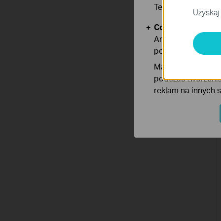
Te pliki cookies 
Uzyskaj 
Cookies dotyczące
Analiza - Te pliki
poprawę i dostoso
Marketing - Te pl
podczas tworzenia
reklam na innych 