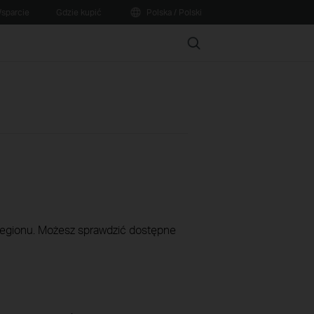
sparcie
Gdzie kupić
Polska / Polski
Search
 regionu. Możesz sprawdzić dostępne