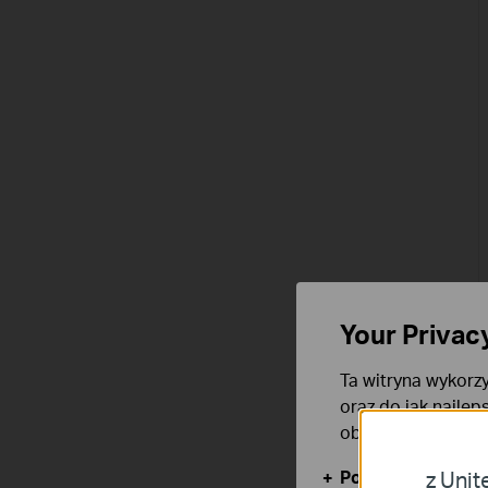
Your Privac
Ta witryna wykorzy
oraz do jak najlep
obsługę plików co
Podstawowe Cook
z Unit