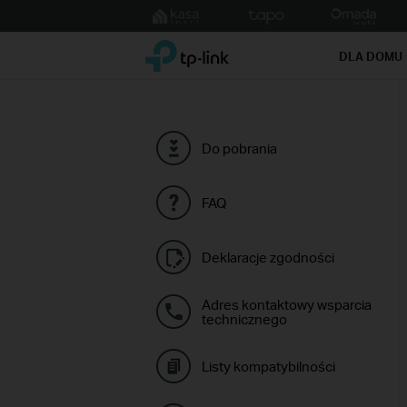
Click
to
TP-Link, Reliably Smart
skip
DLA DOMU
the
navigation
bar
Do pobrania
FAQ
Deklaracje zgodności
Adres kontaktowy wsparcia
technicznego
Listy kompatybilności