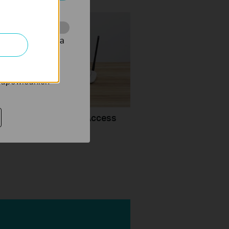
ać wyłączone.
onie, co umożliwia
rów reklamowych
 odpowiednich
turn a router into an Access