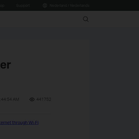
oop
Support
Nederland / Nederlands
Search
ter
:44:54 AM
441752
ternet through Wi-Fi