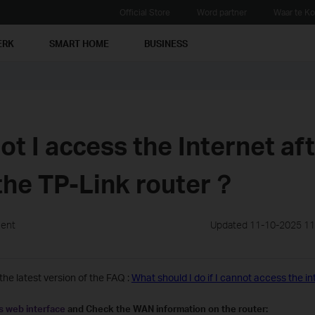
Official Store
Word partner
Waar te K
ERK
SMART HOME
BUSINESS
t I access the Internet af
 the TP-Link router？
ment
Updated 11-10-2025 11
e latest version of the FAQ :
What should I do if I cannot access the in
’s web interface
and Check the WAN information on the router: