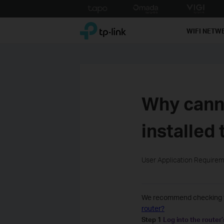
Click
to
TP-Link, Reliably Smart
skip
WIFI NETW
the
navigation
bar
Why canno
installed
User Application Require
We recommend checking th
router?
Step 1
Log into the router