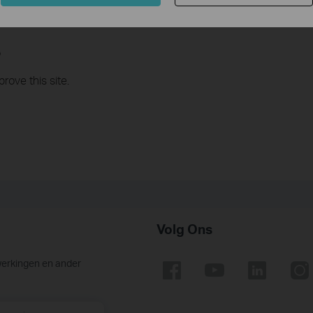
?
rove this site.
Volg Ons
werkingen en ander