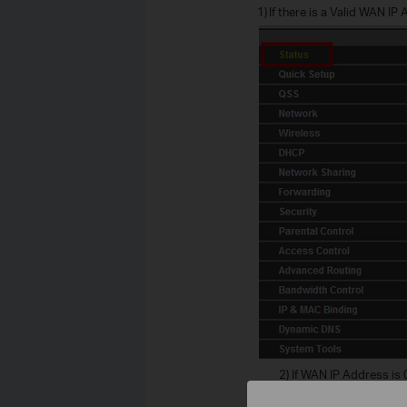
1)
If there is a Valid WAN IP
2)
If WAN IP Address is 