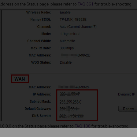
 Address on the Status page, please refer to
FAQ 361
for trouble-shooting.
0.0.0.0 on the Status page,please refer to
FAQ 138
for trouble-shooting.