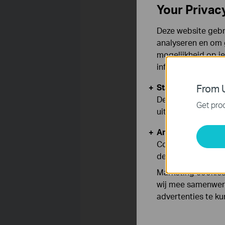
Your Privac
Deze website gebru
analyseren en om 
mogelijkheid op i
informatie.
Standaard Cooki
From U
Deze cookies zijn
Get prod
uitgeschakeld.
Analyse en Marke
Cookies voor anal
de functionaliteit
Marketing cookies
wij mee samenwerk
Step 2 Check the TCP/IP set
advertenties te k