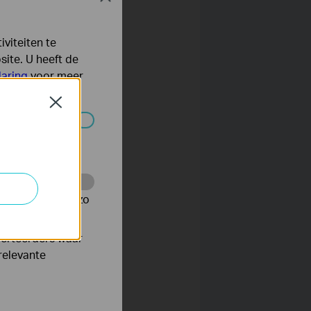
viteiten te
ite. U heeft de
laring
voor meer
Close
 worden
te te volgen en zo
verteerders waar
relevante
he router.