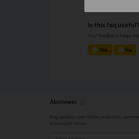
Is this faq useful
Your feedback helps imp
Yes
No
Abonneer
Krijg updates over nieuwe producten, samen
interessant nieuws
Email Address