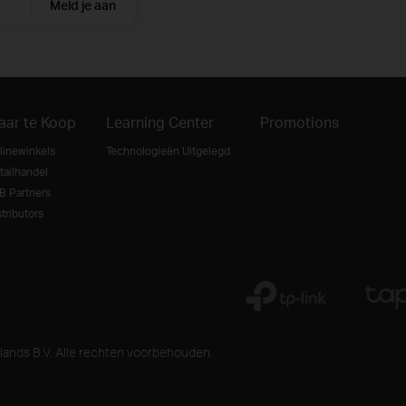
Meld je aan
aar te Koop
Learning Center
Promotions
linewinkels
Technologieën Uitgelegd
tailhandel
B Partners
tributors
ands B.V. Alle rechten voorbehouden.