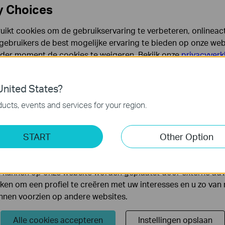
y Choices
ikt cookies om de gebruikservaring te verbeteren, onlineacti
gebruikers de best mogelijke ervaring te bieden op onze webs
eder moment de cookies te weigeren. Bekijk onze
privacyverk
es
nited States?
 noodzakelijk voor de werking van de website en kunnen niet
ucts, events and services for your region.
ting Cookies
START
Other Option
yse geven ons de mogelijkheid uw activiteiten op onze websi
 van de website aan te passen en te verbeteren.
 kunnen op onze website worden geplaatst door externe ad
en om een profiel te creëren met uw interesses en u zo van 
tings on the particular device if all other devices can get internet from t
unnen voorzien op andere websites.
Alle cookies accepteren
Instellingen opslaan