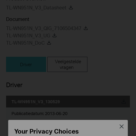
TL-WN951N_V3_Datasheet
Document
TL-WN951N_V3_QIG_7106504347
TL-WN951N_V3_UG
TL-WN951N_DoC
Veelgestelde
Driver
vragen
Driver
TL-WN951N_V3_130529
Publicatiedatum:
2013-06-20
Taal:
Engels
Close
Your Privacy Choices