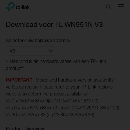
Click
Search
Menu
TP-Link, Reliably Smart
to
skip
the
Download voor
TL-WN951N
V3
navigation
bar
Selecteer uw hardware versie:
V3
>
Hoe vind ik de hardware versie van een TP-Link
product?
IMPORTANT
: Model and hardware version availability
varies by region. Please refer to your TP-Link regional
website to determine product availability.
Vx.0 = Vx.6/Vx.8/Vx.9(eg:V1.0=V1.6/V1.8/V1.9)
Vx.x0 = Vx.x6/Vx.x8/Vx.x9 (eg:V1.20=V1.26/V1.28/V1.29)
Vx.30 = Vx.32/Vx.33 (eg:V3.30=V3.32/V3.33)
Product Overview