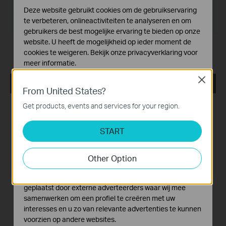
Bestandsgrootte:
11.94 MB
Deze website gebruikt cookies om de gebruikservaring
te verbeteren, onlineactiviteiten te analyseren en om
Besturingssysteem: WinXP/Vista/7/8
gebruikers de best mogelijke ervaring te bieden op onze
website. U heeft de mogelijkheid op ieder moment de
Notes:
cookies te weigeren. Bekijk onze
privacyverklaring
voor
Adding Windows 8 driver
meer informatie.
Close
Standaard Cookies
TL-WN951N_V3_120313
From United States?
Deze cookies zijn noodzakelijk voor de werking van de
website en kunnen niet worden uitgeschakeld.
Publicatiedatum:
2012-03-13
Get products, events and services for your region.
Analyse en Marketing Cookies
Taal:
Engels
START
Cookies voor analyse geven ons de mogelijkheid uw
activiteiten op onze website te volgen en zo de
Bestandsgrootte:
18.63 MB
functionaliteit van de website aan te passen en te
Other Option
verbeteren.
Besturingssysteem: WinXP/Vista/7
Marketing cookies kunnen op onze website worden
geplaatst door externe adverteerders waar wij mee
Notes:
For TL-WN951N V3
samenwerken om een profiel te creëren met uw
interesses en u zo van relevante advertenties te kunnen
voorzien op andere websites.