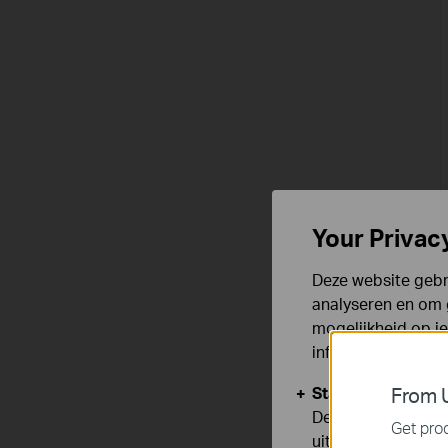
Your Privac
Deze website gebru
analyseren en om 
mogelijkheid op i
informatie.
Standaard Cooki
From U
Deze cookies zijn
Get prod
uitgeschakeld.