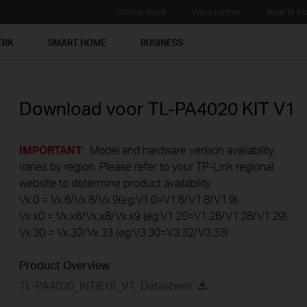
Official Store
Word partner
Waar te K
ERK
SMART HOME
BUSINESS
Download voor
TL-PA4020 KIT
V1
IMPORTANT
: Model and hardware version availability
varies by region. Please refer to your TP-Link regional
website to determine product availability.
Vx.0 = Vx.6/Vx.8/Vx.9(eg:V1.0=V1.6/V1.8/V1.9)
Vx.x0 = Vx.x6/Vx.x8/Vx.x9 (eg:V1.20=V1.26/V1.28/V1.29)
Vx.30 = Vx.32/Vx.33 (eg:V3.30=V3.32/V3.33)
Product Overview
TL-PA4020_KIT(EU)_V1_Datasheet