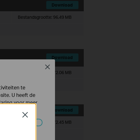
Download
Bestandsgrootte:
96.49 MB
Download
Close
Bestandsgrootte:
72.06 MB
viteiten te
ite. U heeft de
laring
voor meer
Download
Close
Bestandsgrootte:
72.45 MB
 worden