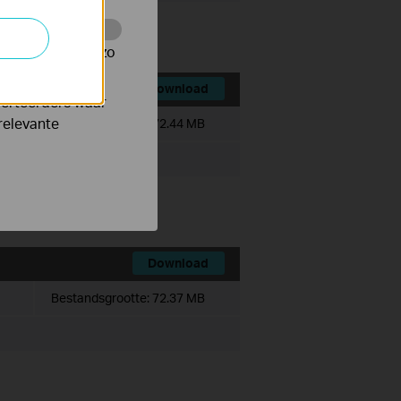
te te volgen en zo
Download
verteerders waar
relevante
Bestandsgrootte:
72.44 MB
Download
Bestandsgrootte:
72.37 MB