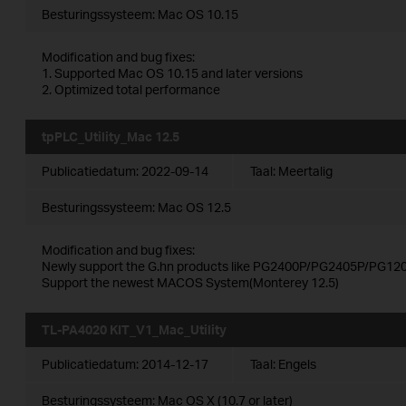
Besturingssysteem: Mac OS 10.15
Modification and bug fixes:
1. Supported Mac OS 10.15 and later versions
2. Optimized total performance
tpPLC_Utility_Mac 12.5
Publicatiedatum:
2022-09-14
Taal:
Meertalig
Besturingssysteem: Mac OS 12.5
Modification and bug fixes:
Newly support the G.hn products like PG2400P/PG2405P/PG120
Support the newest MACOS System(Monterey 12.5)
TL-PA4020 KIT_V1_Mac_Utility
Publicatiedatum:
2014-12-17
Taal:
Engels
Besturingssysteem: Mac OS X (10.7 or later)