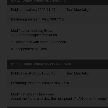
tpPLC_Utility_Windows 7/8/8.1/10
Publicatiedatum:
2020-11-27
Taal:
Meertalig
Besturingssysteem: Win7/8/8.1/10
Modification and bug fixes:
1. Supported higher resolution
2. Compatible with more PLC models
3. Independent of Flash
tpPLC_Utility_Windows XP/7/8/8.1/10
Publicatiedatum:
2018-08-16
Taal:
Meertalig
Besturingssysteem: WinXP/7/8/8.1/10
Modifications and Bug Fixes:
Added the feature to view the link speed of LAN ports for some 