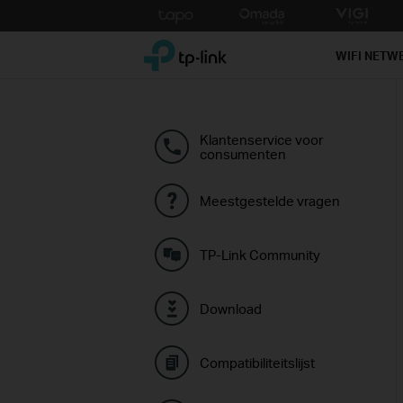
Click
to
TP-Link, Reliably Smart
skip
WIFI NETW
the
navigation
bar
Klantenservice voor
consumenten
Meestgestelde vragen
TP-Link Community
Download
Compatibiliteitslijst