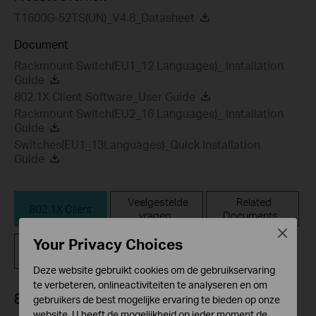
T1600G-52TS(UN)_V4.8_Datasheet
Document
Rackmount Switch(EU1_12 Languages)_ Installation
Guide
802.1X Client Software_User Guide
Rackmount Switch(EU2_16 Languages)_ Installation
Guide
Switches(EU1_13Languages)_Quick Installation
Guide
Veelgestelde
Related
802.1X Client
vragen
Documents
Close
Your Privacy Choices
Firmware
Deze website gebruikt cookies om de gebruikservaring
te verbeteren, onlineactiviteiten te analyseren en om
802.1X Client
gebruikers de best mogelijke ervaring te bieden op onze
website. U heeft de mogelijkheid op ieder moment de