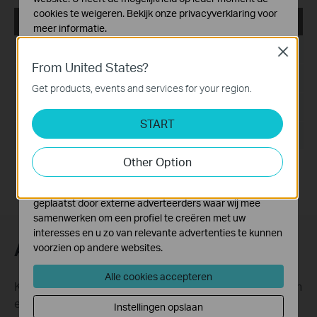
cookies te weigeren. Bekijk onze
privacyverklaring
voor
TP-LINK_802.1X_Client_Software
meer informatie.
Publicatiedatum:
2017-09-05
Close
Standaard Cookies
From United States?
Deze cookies zijn noodzakelijk voor de werking van de
Taal:
Engels
website en kunnen niet worden uitgeschakeld.
Get products, events and services for your region.
Bestandsgrootte:
5.5MB
Analyse en Marketing Cookies
START
Cookies voor analyse geven ons de mogelijkheid uw
Besturingssysteem: Win2000/XP/2003/Vista/7/8/8.1/10
activiteiten op onze website te volgen en zo de
functionaliteit van de website aan te passen en te
Other Option
verbeteren.
Marketing cookies kunnen op onze website worden
geplaatst door externe adverteerders waar wij mee
samenwerken om een profiel te creëren met uw
interesses en u zo van relevante advertenties te kunnen
Abonneer
voorzien op andere websites.
Alle cookies accepteren
Krijg updates over nieuwe producten, samenwerkingen
en ander interessant nieuws
Instellingen opslaan