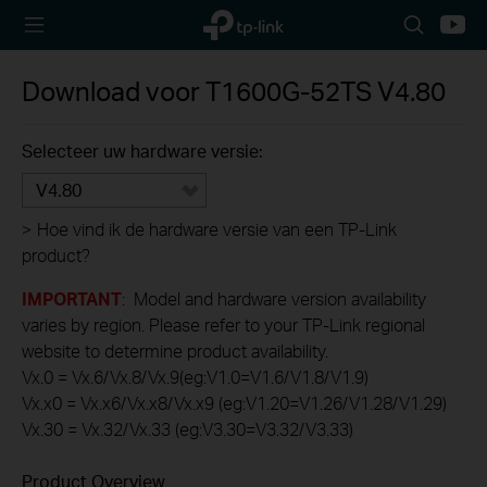
TP-Link,
Search
Youtu
Reliably
icon
Smart
Download voor
T1600G-52TS
V4.80
Selecteer uw hardware versie:
V4.80
>
Hoe vind ik de hardware versie van een TP-Link
product?
IMPORTANT
: Model and hardware version availability
varies by region. Please refer to your TP-Link regional
website to determine product availability.
Vx.0 = Vx.6/Vx.8/Vx.9(eg:V1.0=V1.6/V1.8/V1.9)
Vx.x0 = Vx.x6/Vx.x8/Vx.x9 (eg:V1.20=V1.26/V1.28/V1.29)
Vx.30 = Vx.32/Vx.33 (eg:V3.30=V3.32/V3.33)
Product Overview