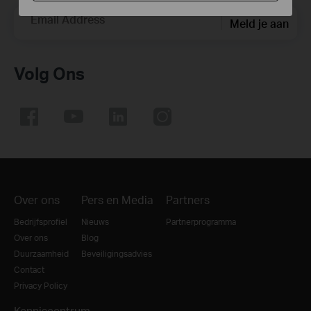
Email Address
Meld je aan
Volg Ons
Over ons
Pers en Media
Partners
Bedrijfsprofiel
Nieuws
Partnerprogramma
Over ons
Blog
Duurzaamheid
Beveiligingsadvies
Contact
Privacy Policy
Kenniscentrum