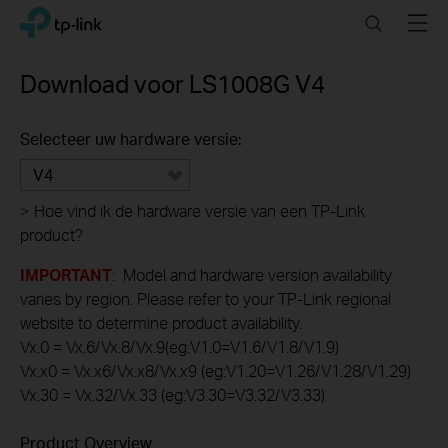
Click
Search
Menu
TP-Link, Reliably Smart
to
skip
the
Download voor
LS1008G
V4
navigation
bar
Selecteer uw hardware versie:
V4
>
Hoe vind ik de hardware versie van een TP-Link
product?
IMPORTANT
: Model and hardware version availability
varies by region. Please refer to your TP-Link regional
website to determine product availability.
Vx.0 = Vx.6/Vx.8/Vx.9(eg:V1.0=V1.6/V1.8/V1.9)
Vx.x0 = Vx.x6/Vx.x8/Vx.x9 (eg:V1.20=V1.26/V1.28/V1.29)
Vx.30 = Vx.32/Vx.33 (eg:V3.30=V3.32/V3.33)
Product Overview