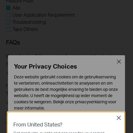
Feature Filter:
Alle
User Application Requirement
Troubleshooting
Tapo Others
FAQs
What Are the Differences in Features and Application
Close
Scenarios Among Various Series Switches
Your Privacy Choices
07-31-2026
407202
views
Deze website gebruikt cookies om de gebruikservaring
te verbeteren, onlineactiviteiten te analyseren en om
How to Test the Jumbo Frame Pass-Through Feature on
gebruikers de best mogelijke ervaring te bieden op onze
TP-Link Switches
website. U heeft de mogelijkheid op ieder moment de
cookies te weigeren. Bekijk onze
privacyverklaring
voor
07-31-2026
287587
views
meer informatie.
Why Are the Ethernet LED Indicators Off on My TP-Link
Close
Standaard Cookies
Unmanaged Switch?
From United States?
Deze cookies zijn noodzakelijk voor de werking van de
website en kunnen niet worden uitgeschakeld.
07-17-2026
415708
views