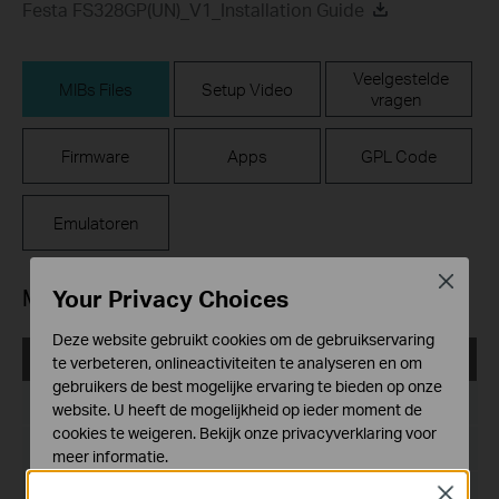
Festa FS328GP(UN)_V1_Installation Guide
Veelgestelde
MIBs Files
Setup Video
vragen
Firmware
Apps
GPL Code
Emulatoren
Close
MIBs Files
Your Privacy Choices
Deze website gebruikt cookies om de gebruikservaring
TP-Link_L2 Switch_MIB
te verbeteren, onlineactiviteiten te analyseren en om
gebruikers de best mogelijke ervaring te bieden op onze
Publicatiedatum:
2024-02-29
website. U heeft de mogelijkheid op ieder moment de
cookies te weigeren. Bekijk onze
privacyverklaring
voor
Taal:
Engels
meer informatie.
Bestandsgrootte:
199.18 KB
Close
Standaard Cookies