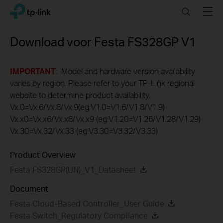
Click
Search
Menu
TP-Link, Reliably Smart
to
skip
the
Download voor
Festa FS328GP
V1
navigation
bar
IMPORTANT
: Model and hardware version availability
varies by region. Please refer to your TP-Link regional
website to determine product availability.
Vx.0=Vx.6/Vx.8/Vx.9(eg:V1.0=V1.6/V1.8/V1.9)
Vx.x0=Vx.x6/Vx.x8/Vx.x9 (eg:V1.20=V1.26/V1.28/V1.29)
Vx.30=Vx.32/Vx.33 (eg:V3.30=V3.32/V3.33)
Product Overview
Festa FS328GP(UN)_V1_Datasheet
Document
Festa Cloud-Based Controller_User Guide
Festa Switch_Regulatory Compliance