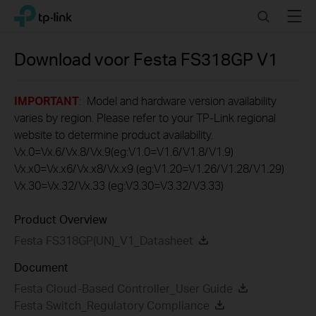
Click
Search
Menu
TP-Link, Reliably Smart
to
skip
the
Download voor
Festa FS318GP
V1
navigation
bar
IMPORTANT
: Model and hardware version availability
varies by region. Please refer to your TP-Link regional
website to determine product availability.
Vx.0=Vx.6/Vx.8/Vx.9(eg:V1.0=V1.6/V1.8/V1.9)
Vx.x0=Vx.x6/Vx.x8/Vx.x9 (eg:V1.20=V1.26/V1.28/V1.29)
Vx.30=Vx.32/Vx.33 (eg:V3.30=V3.32/V3.33)
Product Overview
Festa FS318GP(UN)_V1_Datasheet
Document
Festa Cloud-Based Controller_User Guide
Festa Switch_Regulatory Compliance