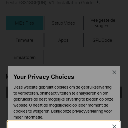
Festa FS318GP(UN)_V1_Installation Guide
Veelgestelde
MIBs Files
Setup Video
vragen
Firmware
Apps
GPL Code
Emulatoren
Close
MIBs Files
Your Privacy Choices
Deze website gebruikt cookies om de gebruikservaring
TP-Link_L2 Switch_MIB
te verbeteren, onlineactiviteiten te analyseren en om
gebruikers de best mogelijke ervaring te bieden op onze
Publicatiedatum:
2024-02-29
website. U heeft de mogelijkheid op ieder moment de
cookies te weigeren. Bekijk onze
privacyverklaring
voor
Taal:
Engels
meer informatie.
Bestandsgrootte:
199.18 KB
Close
Standaard Cookies