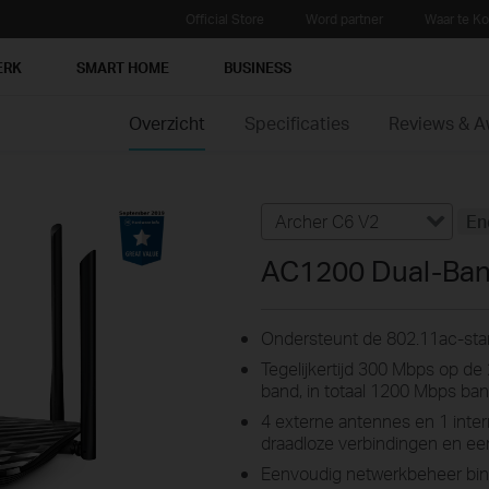
Official Store
Word partner
Waar te K
ERK
SMART HOME
BUSINESS
Overzicht
Specificaties
Reviews & 
Archer C6 V2
En
AC1200 Dual-Band
Ondersteunt de 802.11ac-sta
Tegelijkertijd 300 Mbps op d
band, in totaal 1200 Mbps ba
4 externe antennes en 1 inter
draadloze verbindingen en ee
Eenvoudig netwerkbeheer bin