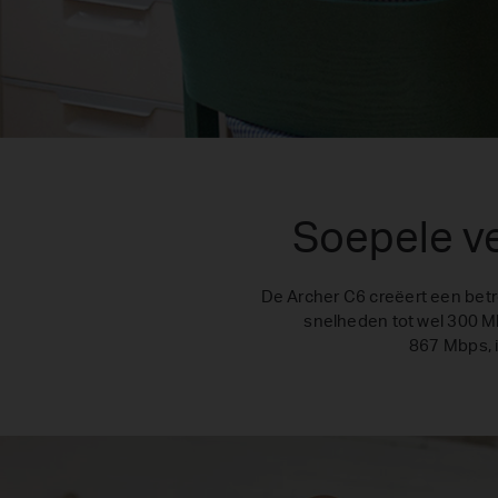
Soepele v
De Archer C6 creëert een betr
snelheden tot wel 300 Mb
867 Mbps, i