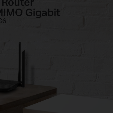
 Router
MIMO
Gigabit
C6