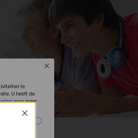
Close
viteiten te
ite. U heeft de
laring
voor meer
Close
 worden