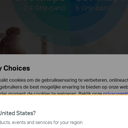
2.4 GHz-band
5 GHz-band
y Choices
ikt cookies om de gebruikservaring te verbeteren, onlineacti
gebruikers de best mogelijke ervaring te bieden op onze webs
eder moment de cookies te weigeren. Bekijk onze
privacyverk
es
nited States?
 noodzakelijk voor de werking van de website en kunnen niet
ucts, events and services for your region.