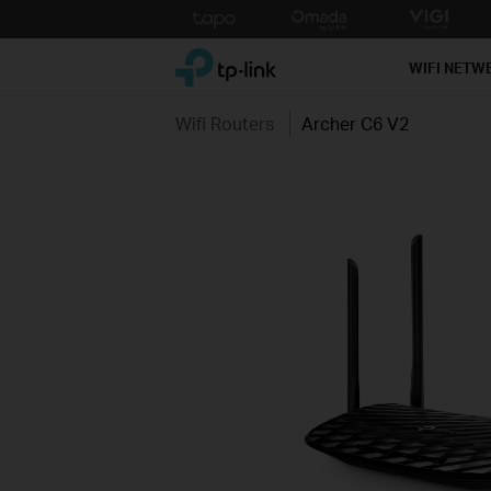
Click
to
TP-Link, Reliably Smart
skip
WIFI NETW
the
navigation
Wifi Routers
Archer C6 V2
bar