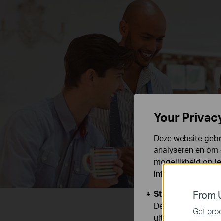
Your Privac
Deze website gebru
analyseren en om 
mogelijkheid op i
informatie.
Standaard Cooki
From U
Deze cookies zijn
Get prod
uitgeschakeld.