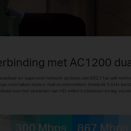
erbinding met AC1200 dual
ouwbaar en supersnel netwerk op basis van 802.11ac wifi-techn
ps voor taken zoals e-mail en internetten, terwijl de 5 GHz-band
deaal voor het streamen van HD-video's streamen en lag-vrij o
300 Mbps
867 Mbps