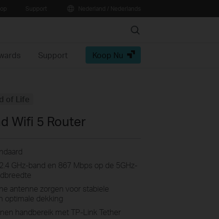
oop
Support
Nederland / Nederlands
Search
Awards
Support
Koop Nu
d of Life
 Wifi 5 Router
ndaard
e 2.4 GHz-band en 867 Mbps op de 5GHz-
ndbreedte
ne antenne zorgen voor stabiele
n optimale dekking
nen handbereik met TP-Link Tether