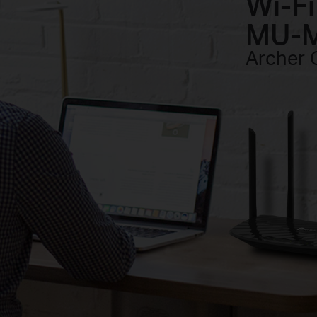
Wi-Fi
MU-
Archer 