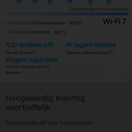
Extreem hoge doorvoercapaciteit
Wifi 6
Wifi 5
4,2× snellere wifi
4× lagere latentie
※
※
※
dan wifi 6E mesh
Naadloze video's en games
Hogere capaciteit
Verbindt met meer dan 200
†
apparaten
Hoogwaardig, krachtig,
voortreffelijk
Razendsnelle wifi voor topprestaties