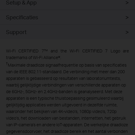
Setup & App
Specificaties
Support
Wi-Fi CERTIFIED 7™ and the Wi-Fi CERTIFIED 7 Logo are
trademarks of Wi-Fi Alliance®.
†
Maximale draadloze signaalfrequentie op basis van specificaties
van de IEEE 802.11-standaard. De verbinding met meer dan 200
apparaten is gebasseerd op resultaten van laboratoriumtests,
waarbij gelijktijdige verbindingen van verschillende apparaten op
de 6GHz-, 5GHz- en 2.4GHz-banden is geanalyseerd. Met deze
apparaten is een typische thuistoepassing gesimuleerd waarbij
gelijktijdig applicaties werden uitgevoerd in dezelfde ruimte,
waaronder het bekijken van 4K-video's, 1080p video's, 720p
video's, het downloaden van bestanden, internetten, het gebruik
van IP-camera's en andere IoT-apparaten. De werkelijke draadloze
gegevensdoorvoer, het draadloze bereik en het aantal verbonden