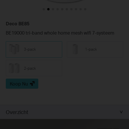
Deco BE85
BE19000 tri-band whole home mesh wifi 7-systeem
3-pack
1-pack
2-pack
Koop Nu
Overzicht