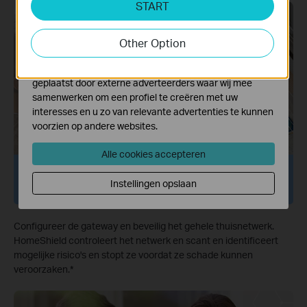
START
Cookies voor analyse geven ons de mogelijkheid uw
activiteiten op onze website te volgen en zo de
functionaliteit van de website aan te passen en te
Other Option
verbeteren.
Marketing cookies kunnen op onze website worden
geplaatst door externe adverteerders waar wij mee
samenwerken om een profiel te creëren met uw
interesses en u zo van relevante advertenties te kunnen
voorzien op andere websites.
Alle cookies accepteren
Netwerkbeveiliging
Instellingen opslaan
Configureer de gateway en beveilig het gehele thuisnetwerk.
HomeShield controleert het netwerk en scant en identificeert
mogelijke risico's en stopt ze voordat ze schade kunnen
veroorzaken.
*