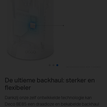
8× high-gain
antennes
Indrukwekkende
verwerkingskracht
Quad-core
processor
Uitzonderlijk bereik
voor betere
prestaties
12× krachtige FEM's
Optimale thermische
prestaties bij hoge
belasting
2× interne koelfans
De ultieme backhaul: sterker en
flexibeler
Dankzij onze zelf ontwikkelde technologie kan
Deco BE85 een draadloze en bekabelde backhaul