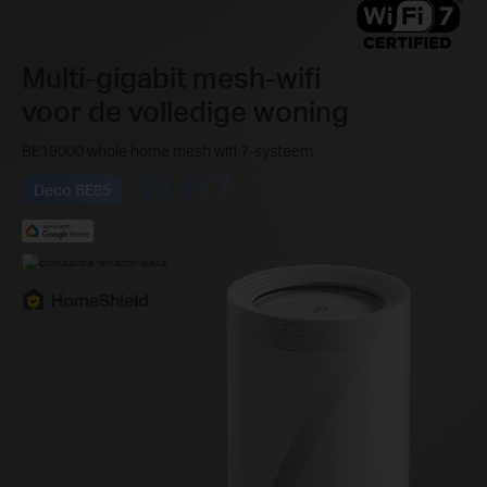
Multi-gigabit mesh-wifi
voor de volledige woning
BE19000 whole home mesh wifi 7-systeem
Deco BE85