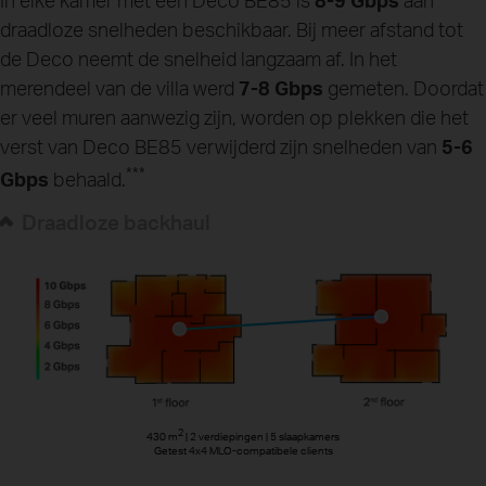
draadloze snelheden beschikbaar. Bij meer afstand tot
de Deco neemt de snelheid langzaam af. In het
merendeel van de villa werd
7-8 Gbps
gemeten. Doordat
er veel muren aanwezig zijn, worden op plekken die het
verst van Deco BE85 verwijderd zijn snelheden van
5-6
***
Gbps
behaald.
Draadloze backhaul
2
2
430 m
430 m
| 2 verdiepingen | 5 slaapkamers
| 2 verdiepingen | 5 slaapkamers
Getest 4x4 MLO-compatibele clients
Getest 4x4 MLO-compatibele clients