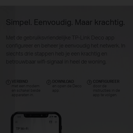
Simpel. Eenvoudig. Maar krachtig.
Met de gebruiksvriendelijke TP-Link Deco app
configureer en beheer je eenvoudig het netwerk. In
slechts drie stappen heb je een krachtig en
betrouwbaar wifi-signaal in heel de woning.
VERBIND
DOWNLOAD
CONFIGUREER
1
2
3
met een modem
en open de Deco
door de
en schakel beide
app.
instructies in de
apparaten in.
app te volgen.