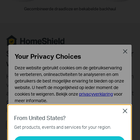
Gecombineerde draadloze en bekabelde backhaul
Slimmere beveiliging voor slimmer
Close
Your Privacy Choices
wonen
Deze website gebruikt cookies om de gebruikservaring
te verbeteren, onlineactiviteiten te analyseren en om
HomeShield bevat een aantal ingebouwde diensten
gebruikers de best mogelijke ervaring te bieden op onze
voor een uitgebreide bescherming van je
website. U heeft de mogelijkheid op ieder moment de
apparaten en functies die je thuis of onderweg kunt
cookies te weigeren. Bekijk onze
privacyverklaring
voor
meer informatie.
gebruiken. Met HomeShield ga je veiliger op
internet voor een nog betere ervaring.
Close
Standaard Cookies
From United States?
Deze cookies zijn noodzakelijk voor de werking van de
website en kunnen niet worden uitgeschakeld.
Video bekijken
Lees meer over HomeShield
Get products, events and services for your region.
Analyse en Marketing Cookies