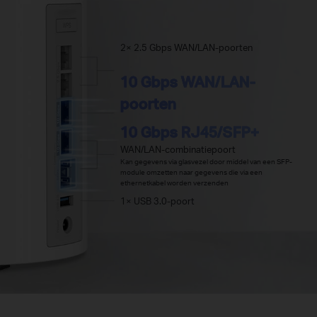
2× 2.5 Gbps WAN/LAN-poorten
10 Gbps WAN/LAN-
poorten
10 Gbps RJ45/SFP+
WAN/LAN-combinatiepoort
Kan gegevens via glasvezel door middel van een SFP-
module omzetten naar gegevens die via een
ethernetkabel worden verzenden
1× USB 3.0-poort