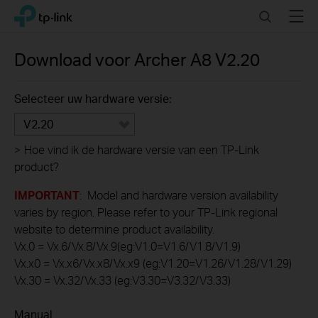
Click
Search
Menu
TP-Link, Reliably Smart
to
skip
the
Download voor
Archer A8
V2.20
navigation
bar
Selecteer uw hardware versie:
V2.20
>
Hoe vind ik de hardware versie van een TP-Link
product?
IMPORTANT
: Model and hardware version availability
varies by region. Please refer to your TP-Link regional
website to determine product availability.
Vx.0 = Vx.6/Vx.8/Vx.9(eg:V1.0=V1.6/V1.8/V1.9)
Vx.x0 = Vx.x6/Vx.x8/Vx.x9 (eg:V1.20=V1.26/V1.28/V1.29)
Vx.30 = Vx.32/Vx.33 (eg:V3.30=V3.32/V3.33)
Manual