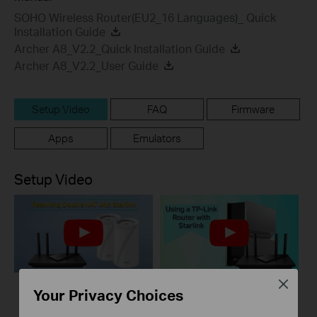
SOHO Wireless Router(EU2_16 Languages)_ Quick
Installation Guide
Archer A8_V2.2_Quick Installation Guide
Archer A8_V2.2_User Guide
Setup Video
FAQ
Firmware
Apps
Emulators
Setup Video
Close
Your Privacy Choices
How to Resolve
How to Configure a