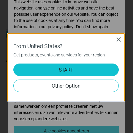
Double NAT using
TP-Link Router with
This website uses cookies to improve website
Starlink
Starlink
navigation, analyze online activities and have the best
possible user experience on our website. You can object
to the use of cookies at any time. You can find more
information in our
privacy policy
.
Don’t show again
Standaard Cookies
Close
Deze cookies zijn noodzakelijk voor de werking van de
From United States?
website en kunnen niet worden uitgeschakeld.
Get products, events and services for your region.
Analyse en Marketing Cookies
Cookies voor analyse geven ons de mogelijkheid uw
START
activiteiten op onze website te volgen en zo de
How to Set up
What should I do if I
functionaliteit van de website aan te passen en te
Address
cannot access the
Other Option
verbeteren.
Reservation on TP-
internet? - Using a
Marketing cookies kunnen op onze website worden
Link Routers
DSL modem and a
geplaatst door externe adverteerders waar wij mee
Windows
TP-Link router
samenwerken om een profiel te creëren met uw
interesses en u zo van relevante advertenties te kunnen
This video will show you how to set up Address Reservation on TP-Link routers.
If you can’t access the internet using a DSL modem and TP-Link router, this video can help you solve the problem.
voorzien op andere websites.
More
More
Alle cookies accepteren