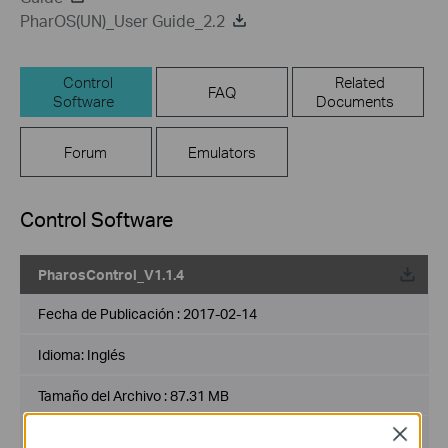
PharOS(UN)_User Guide_2.2
Control
Related
FAQ
Software
Documents
Forum
Emulators
Control Software
PharosControl_V1.1.4
Fecha de Publicación :
2017-02-14
Idioma:
Inglés
Tamaño del Archivo :
87.31 MB
Close
Sistema de Operación : Win XP/2003/Vista/7/8