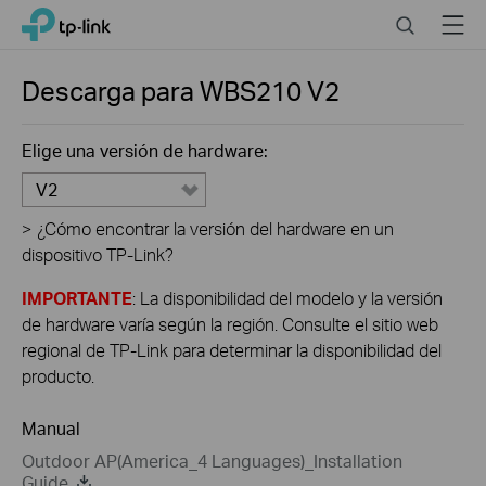
Click
Search
Menu
TP-Link, Reliably Smart
to
skip
the
Descarga para
WBS210
V2
navigation
bar
Elige una versión de hardware:
V2
>
¿Cómo encontrar la versión del hardware en un
dispositivo TP-Link?
IMPORTANTE
: La disponibilidad del modelo y la versión
de hardware varía según la región. Consulte el sitio web
regional de TP-Link para determinar la disponibilidad del
producto.
Manual
Outdoor AP(America_4 Languages)_Installation
Guide