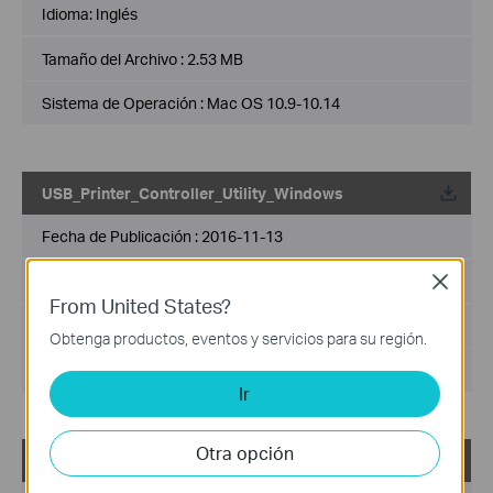
Idioma:
Inglés
Tamaño del Archivo :
2.53 MB
Sistema de Operación : Mac OS 10.9-10.14
USB_Printer_Controller_Utility_Windows
Fecha de Publicación :
2016-11-13
Idioma:
Inglés
Close
From United States?
Tamaño del Archivo :
14.6 MB
Obtenga productos, eventos y servicios para su región.
Sistema de Operación : WinXP/Vista/7/8/8.1/10
Ir
Otra opción
TL-WDR3500_V1_Easy Setup Assistant