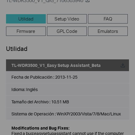
TL-WDR3500_V1_QIG_7106503940
Utilidad
Setup Video
FAQ
Firmware
GPL Code
Emulators
Utilidad
TL-WDR3500_V1_Easy Setup Assistant_Beta
Fecha de Publicación :
2013-11-25
Idioma:
Inglés
Tamaño del Archivo :
10.51 MB
Sistema de Operación : WinXP/2003/Vista/7/8/Mac/Linux
Modifications and Bug Fixes:
Fixed a bug:easysetupassistant cannot use if the computer