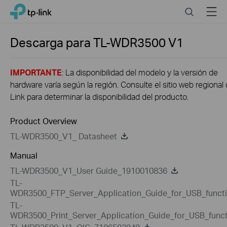
Click
Search
Menu
TP-Link, Reliably Smart
to
skip
the
Descarga para
TL-WDR3500
V1
navigation
bar
IMPORTANTE
: La disponibilidad del modelo y la versión de
hardware varía según la región. Consulte el sitio web regional
Link para determinar la disponibilidad del producto.
Product Overview
TL-WDR3500_V1_ Datasheet
Manual
TL-WDR3500_V1_User Guide_1910010836
TL-
WDR3500_FTP_Server_Application_Guide_for_USB_funct
TL-
WDR3500_Print_Server_Application_Guide_for_USB_func