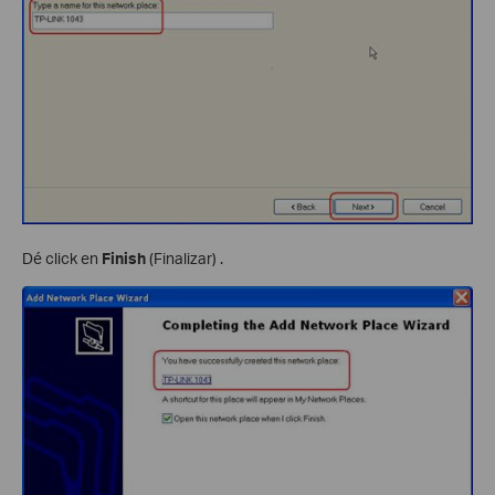
Dé click en
Finish
(Finalizar) .