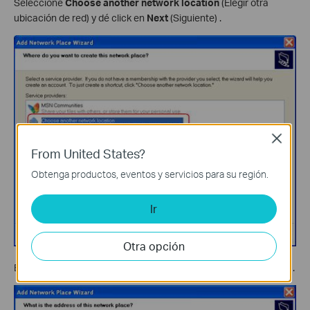
Seleccione
Choose another network location
(Elegir otra
ubicación de red) y dé click en
Next
(Siguiente) .
Close
From United States?
Obtenga productos, eventos y servicios para su región.
Ir
Otra opción
Escriba la dirección para la carpeta, dé click en
Next
(Siguiente) .