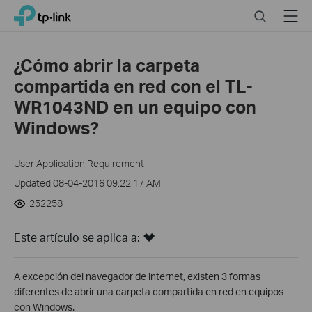
Click
Search
Menu
TP-Link, Reliably Smart
to
skip
the
¿Cómo abrir la carpeta
navigation
compartida en red con el TL-
bar
WR1043ND en un equipo con
Windows?
User Application Requirement
Updated 08-04-2016 09:22:17 AM
252258
Este artículo se aplica a:
A excepción del navegador de internet, existen 3 formas
diferentes de abrir una carpeta compartida en red en equipos
con Windows.