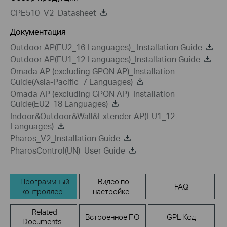
CPE510_V2_Datasheet
Документация
Outdoor AP(EU2_16 Languages)_ Installation Guide
Outdoor AP(EU1_12 Languages)_Installation Guide
Omada AP (excluding GPON AP)_Installation
Guide(Asia-Pacific_7 Languages)
Omada AP (excluding GPON AP)_Installation
Guide(EU2_18 Languages)
Indoor&Outdoor&Wall&Extender AP(EU1_12
Languages)
Pharos_V2_Installation Guide
PharosControl(UN)_User Guide
Программный
Видео по
FAQ
контроллер
настройке
Related
Встроенное ПО
GPL Код
Documents