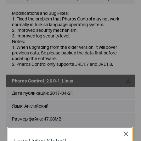
Modifications and Bug Fixes:
1. Fixed the problem that Pharos Control may not work
normally in Turkish language operating system.
2. Improved security mechanism.
3. Improved log security level.
Notes:
1. When upgrading from the older version, it will cover
previous data. So please backup the data first before
updating the software.
2. Pharos Control only supports JRE1.7 and JRE1.8.
Pharos Control_2.0.0-1_Linux
Дата публикации:
2017-04-21
Язык:
Английский
Размер файла:
47.68MB
Операционная система : Linux (Debian/Ubuntu)
Close
From United States?