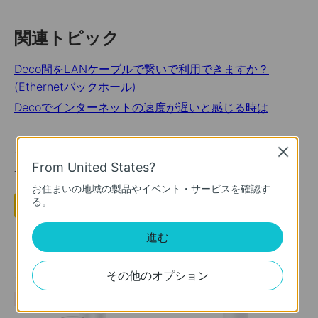
関連トピック
Deco間をLANケーブルで繋いで利用できますか？
(Ethernetバックホール)
Decoでインターネットの速度が遅いと感じる時は
このFAQは役に立ちましたか？
Close
From United States?
サイトの利便性向上にご協力ください。
お住まいの地域の製品やイベント・サービスを確認す
る。
はい
いいえ
進む
おすすめ製品
その他のオプション
人気
人気