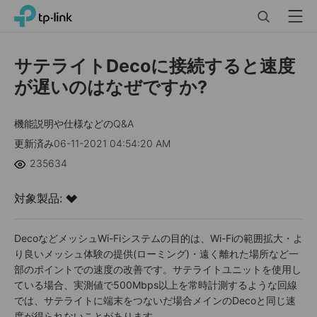
Click
Search
Menu
TP-Link, Reliably Smart
to
skip
the
サテライトDecoに接続すると速度
navigation
が遅いのはなぜですか?
bar
機能説明や仕様などのQ&A
更新済み06-11-2021 04:54:20 AM
235634
対象製品:
DecoなどメッシュWi-Fiシステムの目的は、Wi-Fiの範囲拡大・よ
り良いメッシュ体験の提供(ローミング)・遠く離れた場所など一
部のポイントでの速度の改善です。サテライトユニットを使用し
ている場合、実測値で500Mbps以上を常時計測するような回線
では、サテライトに端末をつないだ場合メインのDecoと同じ速
度が得られないことがあります。