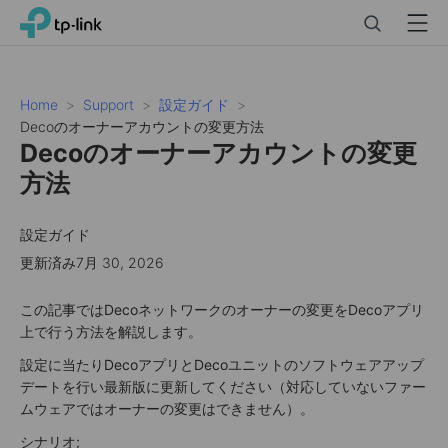
Click
Search
Menu
TP-Link, Reliably Smart
to
skip
the
navigation
Home
Support
設定ガイド
bar
Decoのオーナーアカウントの変更方法
Decoのオーナーアカウントの変更
方法
設定ガイド
更新済み7月 30, 2026
この記事ではDecoネットワークのオーナーの変更をDecoアプリ
上で行う方法を解説します。
設定に当たりDecoアプリとDecoユニットのソフトウェアアップ
デートを行い最新版に更新してください（対応していないファー
ムウェアではオーナーの変更はできません）。
シナリオ;