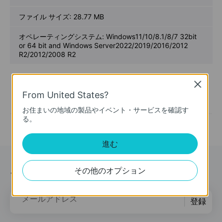
ファイル サイズ:
28.77 MB
オペレーティングシステム: Windows11/10/8.1/8/7 32bit
or 64 bit and Windows Server2022/2019/2016/2012
R2/2012/2008 R2
Notes:
Close
1. For Windows11/10/8.1/8/7 32bit or 64 bit and Windows
From United States?
Server2022/2019/2016/2012 R2/2012/2008 R2.
2. For TX201(UN) V1.0.
お住まいの地域の製品やイベント・サービスを確認す
る。
進む
ニュース＆オファー
その他のオプション
メールアドレス
登録