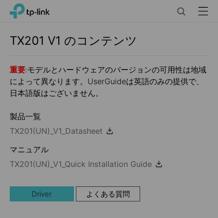
Click
Search
Menu
TP-Link, Reliably Smart
to
skip
the
TX201
V1
のコンテンツ
navigation
bar
重要
:モデルとハードウェアのバージョンの可用性は地域
によって異なります。UserGuideは英語のみの提供で、
日本語版はございません。
製品一覧
TX201(UN)_V1_Datasheet
マニュアル
TX201(UN)_V1_Quick Installation Guide
Driver
よくある質問