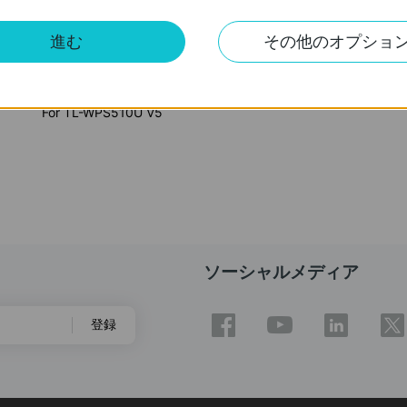
Since Windows 8.1 and 10 remove support for Ad-Hoc networks
the printer server through the installed utiliy. In this case, w
進む
その他のオプショ
device to connect the printer server to your router. Here we 
https://www.tp-link.com/support/faq/1056/
After the configuration, you can still use the utility for man
Notes:
For TL-WPS510U V5
ソーシャルメディア
登録