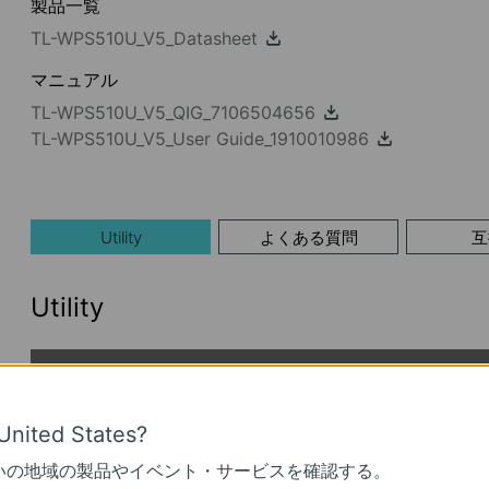
製品一覧
TL-WPS510U_V5_Datasheet
マニュアル
TL-WPS510U_V5_QIG_7106504656
TL-WPS510U_V5_User Guide_1910010986
Utility
よくある質問
互
Utility
TL-WPS510U_V5_SetupWizard
公開日:
2014-12-09
言語:
英語
United States?
オペレーティングシステム: Windows XP/2003/Vista/7/8
いの地域の製品やイベント・サービスを確認する。