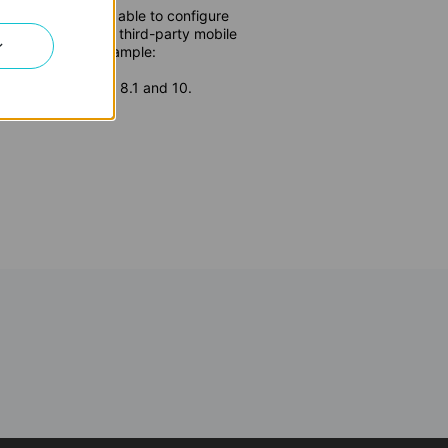
, we will not be able to configure
e need the help of a third-party mobile
ン
take iPad as an example:
agement on Windows 8.1 and 10.