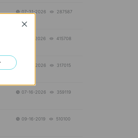
07-31-2026
287587
views
Close
07-17-2026
415708
views
ン
07-16-2026
317015
views
07-16-2026
359119
views
09-16-2019
510100
views