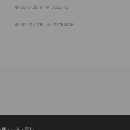
03-11-2019
7625175
views
09-29-2016
25765498
views
各種データ・資料