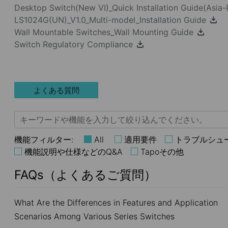
Desktop Switch(New VI)_Quick Installation Guide(Asia-
LS1024G(UN)_V1.0_Multi-model_Installation Guide
Wall Mountable Switches_Wall Mounting Guide
Switch Regulatory Compliance
よくある質問
機能フィルター:
All
適用要件
トラブルシュ
機能説明や仕様などのQ&A
Tapoその他
FAQs（よくあるご質問）
What Are the Differences in Features and Application
Scenarios Among Various Series Switches