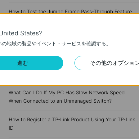
How to Test the Jumbo Frame Pass-Through Feature
on TP-Link Switches
United States?
Why Are the Ethernet LED Indicators Off on My TP-
いの地域の製品やイベント・サービスを確認する。
Link Unmanaged Switch?
進む
その他のオプショ
What Can I Do If My PC Is Not Working When
Connected to a TP-Link Unmanaged Switch?
What Can I Do If My PC Has Slow Network Speed
When Connected to an Unmanaged Switch?
How to Register a TP-Link Product Using Your TP-Link
ID