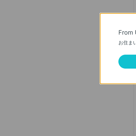
From 
お住ま