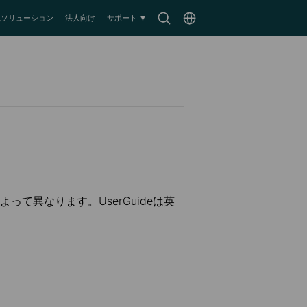
Search
Choose
監視ソリューション
法人向け
サポート
icon
location
て異なります。UserGuideは英