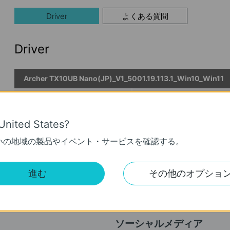
Driver
よくある質問
Driver
Archer TX10UB Nano(JP)_V1_5001.19.113.1_Win10_Win11
公開日:
2025-04-27
言語:
多言語
オペレーティングシステム: win10x86x64win11x64
United States?
いの地域の製品やイベント・サービスを確認する。
進む
その他のオプショ
ソーシャルメディア