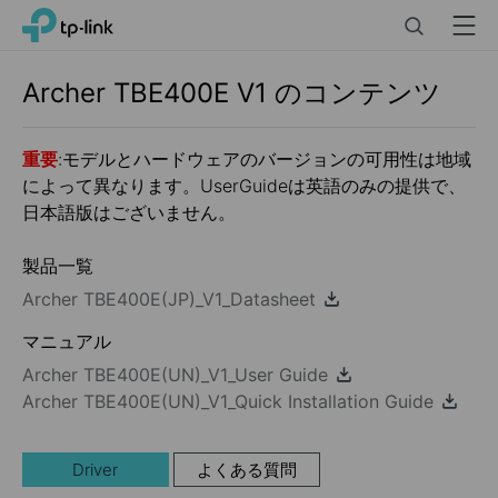
Click
Search
Menu
TP-Link, Reliably Smart
to
skip
the
Archer TBE400E
V1
のコンテンツ
navigation
bar
重要
:モデルとハードウェアのバージョンの可用性は地域
によって異なります。UserGuideは英語のみの提供で、
日本語版はございません。
製品一覧
Archer TBE400E(JP)_V1_Datasheet
マニュアル
Archer TBE400E(UN)_V1_User Guide
Archer TBE400E(UN)_V1_Quick Installation Guide
Driver
よくある質問