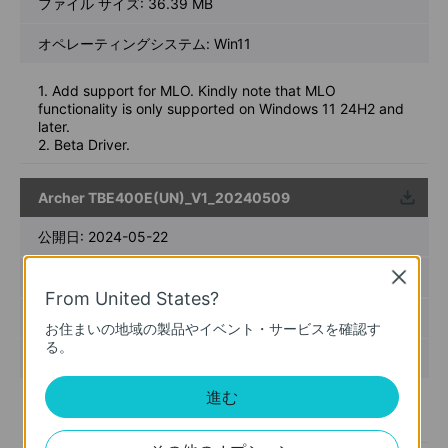
ファイル サイズ:
36.39 MB
オペレーティングシステム: Win11
1. Add support for MLO. Kindly note that MLO
functionality is only supported on Windows 11 24H2 and
later.
2. Beta Driver.
Archer TBE400E(UN)_V1_20240509
ウンロ
ード
公開日:
2024-05-22
言語:
多言語
Close
From United States?
ファイル サイズ:
28.41 MB
お住まいの地域の製品やイベント・サービスを確認す
る。
オペレーティングシステム: Windows 11(64-bit) only
進む
1.For Archer TBE400E(UN) 1.0;
2.For Win11 64bit.