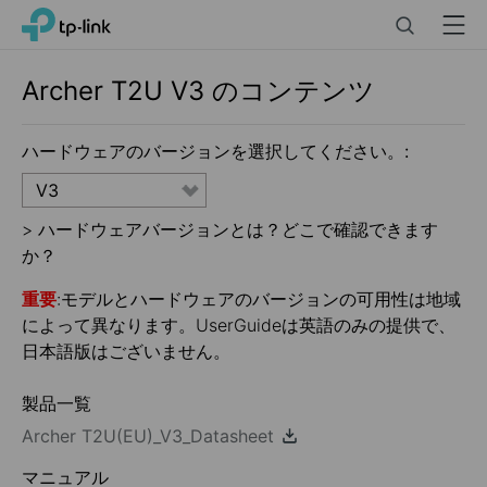
Click
Search
Menu
TP-Link, Reliably Smart
to
skip
the
Archer T2U
V3
のコンテンツ
navigation
bar
ハードウェアのバージョンを選択してください。:
V3
>
ハードウェアバージョンとは？どこで確認できます
か？
重要
:モデルとハードウェアのバージョンの可用性は地域
によって異なります。UserGuideは英語のみの提供で、
日本語版はございません。
製品一覧
Archer T2U(EU)_V3_Datasheet
マニュアル