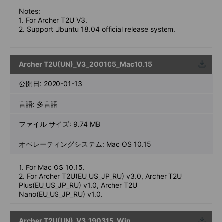
Notes:
1. For Archer T2U V3.
2. Support Ubuntu 18.04 official release system.
Archer T2U(UN)_V3_200105_Mac10.15
ウンロ
ード
公開日:
2020-01-13
言語:
多言語
ファイル サイズ:
9.74 MB
オペレーティングシステム: Mac OS 10.15
1. For Mac OS 10.15.
2. For Archer T2U(EU_US_JP_RU) v3.0, Archer T2U
Plus(EU_US_JP_RU) v1.0, Archer T2U
Nano(EU_US_JP_RU) v1.0.
Archer T2U(UN)_V3_190315_Win