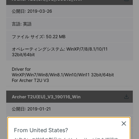
ウンロ
ード
公開日:
2019-03-26
言語:
英語
ファイル サイズ:
50.22 MB
オペレーティングシステム: WinXP/7/8/8.1/10/11
32bit/64bit
Driver for
WinXP/Win7/Win8/Win8.1/Win10/Win11 32bit/64bit
For Archer T2U V3
Archer T2U(EU)_V3_190116_Win
ウンロ
ード
公開日:
2019-01-21
言語:
英語
Close
From United States?
ファイル サイズ:
50.23 MB