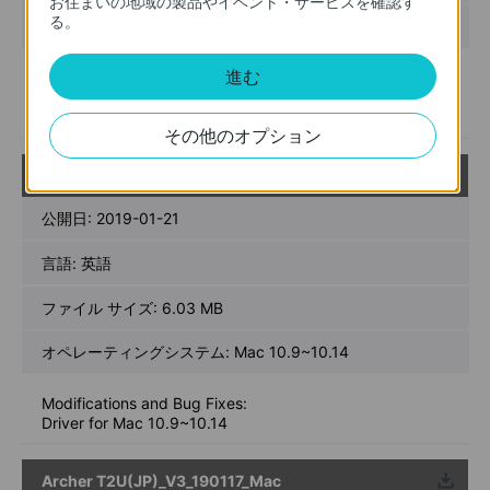
お住まいの地域の製品やイベント・サービスを確認す
る。
オペレーティングシステム: Win2000/XP/2003/7/8/8.1/10
進む
Modifications and Bug Fixes:
Driver for WinXP/Win7/Win8/Win8.1/Win10 32bit/64bit
その他のオプション
Archer T2U(EU)_V3_190117_Mac
ウンロ
ード
公開日:
2019-01-21
言語:
英語
ファイル サイズ:
6.03 MB
オペレーティングシステム: Mac 10.9~10.14
Modifications and Bug Fixes:
Driver for Mac 10.9~10.14
Archer T2U(JP)_V3_190117_Mac
ウンロ