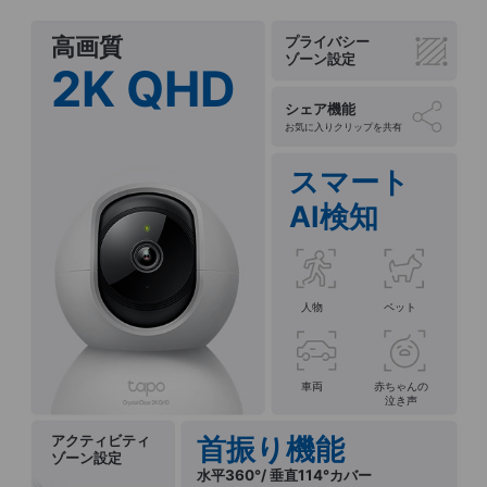
高画質
プライバシー
ゾーン設定
2K QHD
シェア機能
お気に入りクリップを共有
スマート
AI検知
人物
ペット
車両
赤ちゃんの
泣き声
アクティビティ
首振り機能
ゾーン設定
水平360°/ 垂直114°カバー