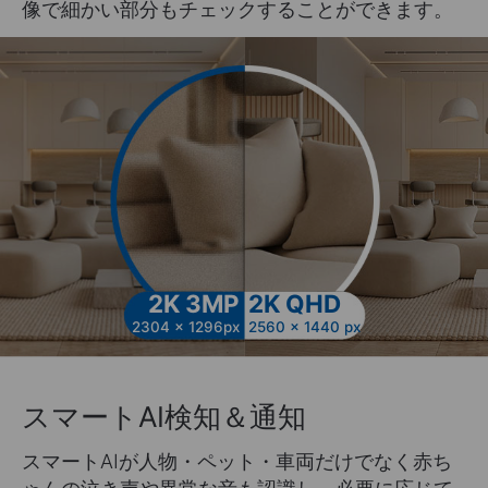
像で細かい部分もチェックすることができます。
2K 3MP
2K QHD
2304 x 1296px
2560 x 1440 px
スマートAI検知＆通知
スマートAIが人物・ペット・車両だけでなく赤ち
ゃんの泣き声や異常な音も認識し、必要に応じて