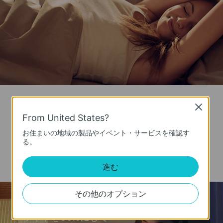
音声コントロール
Close
From United States?
Amazon AlexaとGoogleアシスタントに対応し
お住まいの地域の製品やイベント・サービスを確認す
る。
ているので、連携させることで細々とした操作
無しでランプの操作が可能です。
進む
その他のオプション
オッケー Google、
ライトを50%にして