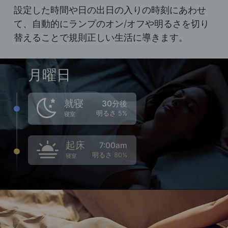
設定した時間や日の出日の入りの時刻にあわせ
て、自動的にランプのオン/オフや明るさを切り
替えることで規則正しい生活に導きます。
月曜日
就寝
30分後
明るさ 5%
寝室
起床
7:00am
明るさ 80%
寝室