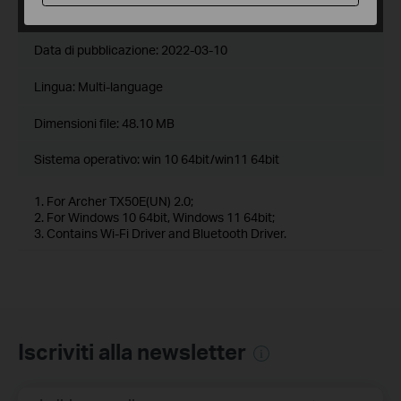
Archer TX50E(UN)_V2_220303_win10_win11
Data di pubblicazione:
2022-03-10
Lingua:
Multi-language
Dimensioni file:
48.10 MB
Sistema operativo: win 10 64bit/win11 64bit
1. For Archer TX50E(UN) 2.0;
2. For Windows 10 64bit, Windows 11 64bit;
3. Contains Wi-Fi Driver and Bluetooth Driver.
Iscriviti alla newsletter