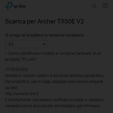
Click
Search
Menu
TP-Link, Reliably Smart
to
skip
the
Scarica per
Archer TX50E
V2
navigation
bar
Si prega di scegliere la versione hardware:
V2
>
Come identificare modello e versione hardware di un
prodotto TP-Link?
ATTENZIONE
Modelli e versioni variano a seconda dell'area geografica.
Per prodotti in uso in Italia, utilizzare solo risorse presenti
sul sito
http://www.tp-link.it .
È strettamente necessario verificare modello e versione
hardware prima di scaricare ed installare ogni firmware.