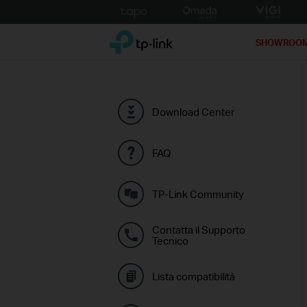
Click
to
TP-Link, Reliably Smart
skip
SHOWROO
the
navigation
bar
Download Center
FAQ
TP-Link Community
Contatta il Supporto
Tecnico
Lista compatibilità