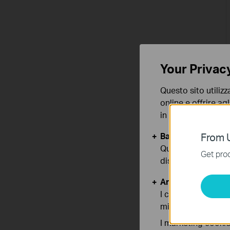
Your Privac
Questo sito utilizz
online e offrire agl
in qualunque mome
Basic Cookies
From U
Questi cookies so
Get prod
disattivati nel tuo
Analytics e Marke
I cookies analitici
migliorarne le funz
I marketing cookie