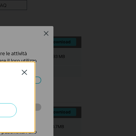
FAQ
Close
Download
e le attività
Dimensioni file:
51.93 MB
e il loro utilizzo
olicy
.
Close
ssono essere
Download
 scopo di
Dimensioni file:
180.7MB
pubblicitari allo