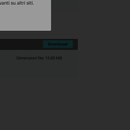
nti su altri siti.
Download
Dimensioni file:
15.89 MB