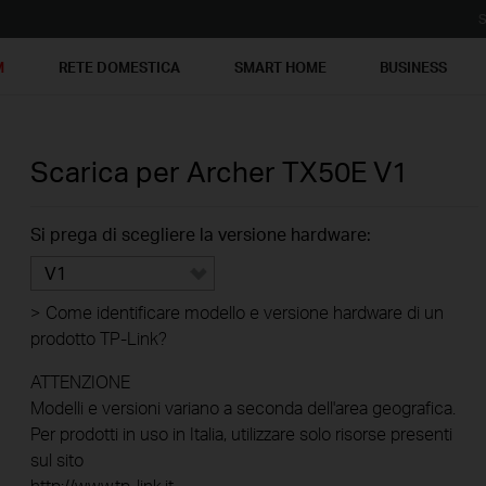
S
M
RETE DOMESTICA
SMART HOME
BUSINESS
Scarica per
Archer TX50E
V1
Si prega di scegliere la versione hardware:
V1
>
Come identificare modello e versione hardware di un
prodotto TP-Link?
ATTENZIONE
Modelli e versioni variano a seconda dell'area geografica.
Per prodotti in uso in Italia, utilizzare solo risorse presenti
sul sito
http://www.tp-link.it .