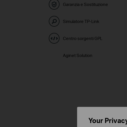
Garanzia e Sostituzione
Simulatore TP-Link
Centro sorgenti GPL
Aginet Solution
Your Privac