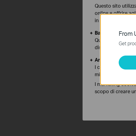
Questo sito utilizz
online e offrire agl
in qualunque mome
Basic Cookies
From U
Questi cookies so
Get prod
disattivati nel tuo
Analytics e Marke
I cookies analitici
migliorarne le funz
I marketing cookie
scopo di creare un 