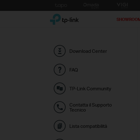
Click
to
TP-Link, Reliably Smart
skip
SHOWROO
the
navigation
bar
Download Center
FAQ
TP-Link Community
Contatta il Supporto
Tecnico
Lista compatibilità