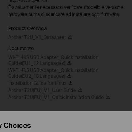
È strettamente necessario verificare modello e versione
hardware prima di scaricare ed installare ogni firmware.
Product Overview
Archer T2U_V1_Datasheet
Documento
Wi-Fi 4&5 USB Adapter_Quick Installation
Guide(EU1_12 Languages)
Wi-Fi 4&5 USB Adapter_Quick Installation
Guide(EU2_18 Languages)
Installation Guide for Linux
Archer T2U(EU)_V1_User Guide
Archer T2U(EU)_V1_Quick Installation Guide
y Choices
Driver
Setup Video