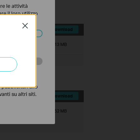
e le attività
e il loro utilizzo
olicy
.
Close
Download
ssono essere
Dimensioni file:
10.13 MB
 scopo di
pubblicitari allo
nti su altri siti.
Download
Dimensioni file:
39.52 MB