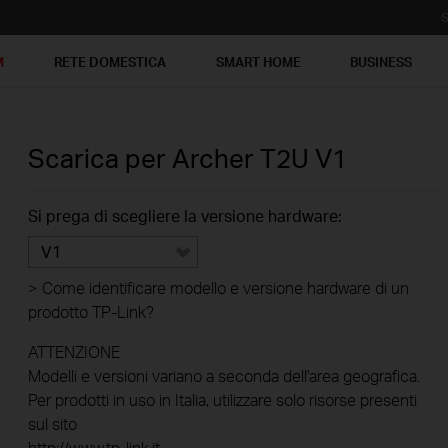
S
M
RETE DOMESTICA
SMART HOME
BUSINESS
Scarica per
Archer T2U
V1
Si prega di scegliere la versione hardware:
V1
>
Come identificare modello e versione hardware di un
prodotto TP-Link?
ATTENZIONE
Modelli e versioni variano a seconda dell'area geografica.
Per prodotti in uso in Italia, utilizzare solo risorse presenti
sul sito
http://www.tp-link.it .