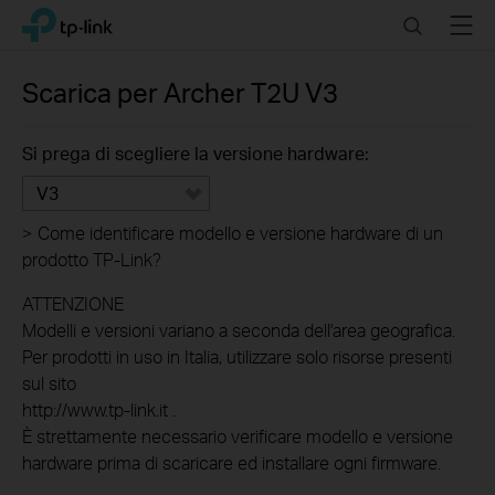
Click
Search
Menu
TP-Link, Reliably Smart
to
skip
the
Scarica per
Archer T2U
V3
navigation
bar
Si prega di scegliere la versione hardware:
V3
>
Come identificare modello e versione hardware di un
prodotto TP-Link?
ATTENZIONE
Modelli e versioni variano a seconda dell'area geografica.
Per prodotti in uso in Italia, utilizzare solo risorse presenti
sul sito
http://www.tp-link.it .
È strettamente necessario verificare modello e versione
hardware prima di scaricare ed installare ogni firmware.