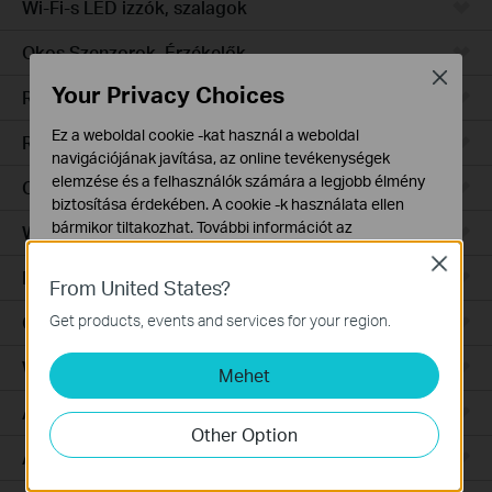
Wi-Fi-s LED izzók, szalagok
Okos Szenzorok, Érzékelők
Close
Your Privacy Choices
Robotporszívók
Ez a weboldal cookie -kat használ a weboldal
Robotporszívó tartozékok
navigációjának javítása, az online tevékenységek
elemzése és a felhasználók számára a legjobb élmény
Ceiling Mount
biztosítása érdekében. A cookie -k használata ellen
bármikor tiltakozhat. További információt az
Wall Plate
adatvédelmi irányelveinkben
talál.
Close
Desktop
From United States?
Alap Cookie-k
Ezek a cookie -k a webhely működéséhez szükségesek,
Get products, events and services for your region.
Outdoor
és nem tilthatók le a rendszereiben.
Wireless Bridge
Mehet
Marketing és Elemző Cookie-k
Az elemző cookie -k lehetővé teszik számunkra, hogy
Aggregation
elemezzük weboldalunkon végzett tevékenységeit, hogy
Other Option
javítsuk és módosítsuk webhelyünk működését.
Access
Hirdetési partnereink a weboldalunkon keresztül