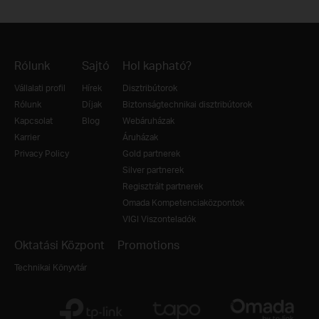
Rólunk
Sajtó
Hol kapható?
Vállalati profil
Hírek
Disztribútorok
Rólunk
Díjak
Biztonságtechnikai disztribútorok
Kapcsolat
Blog
Webáruházak
Karrier
Áruházak
Privacy Policy
Gold partnerek
Silver partnerek
Regisztrált partnerek
Omada Kompetenciaközpontok
VIGI Viszonteladók
Oktatási Központ
Promotions
Technikai Könyvtár