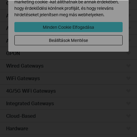
marketing cookie -kat állíthatnak be annak érdekében,
Campus
hogy érdeklődési körének profilját, és hogy releváns
hirdetéseket jelenítsen meg más webhelyeken.
Access Pro
Minden Cookie Elfogadása
Access Plus
Access Max
Beállítások Mentése
GPON
Wired Gateways
WiFi Gateways
4G/5G WiFi Gateways
Integrated Gateways
Cloud-Based
Hardware