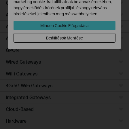
marketing cookie -kat állíthatnak be annak érdekében,
Campus
hogy érdeklődési körének profilját, és hogy releváns
hirdetéseket jelenítsen meg más webhelyeken.
Access Pro
Minden Cookie Elfogadása
Access Plus
Access Max
Beállítások Mentése
GPON
Wired Gateways
WiFi Gateways
4G/5G WiFi Gateways
Integrated Gateways
Cloud-Based
Hardware