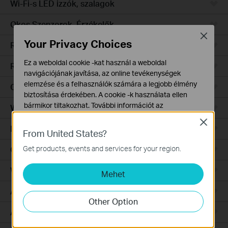
Wi-Fi-s LED izzók, szalagok
Okos Szenzorok, Érzékelők
Close
Your Privacy Choices
Robotporszívók
Ez a weboldal cookie -kat használ a weboldal
Robotporszívó tartozékok
navigációjának javítása, az online tevékenységek
elemzése és a felhasználók számára a legjobb élmény
Ceiling Mount
biztosítása érdekében. A cookie -k használata ellen
bármikor tiltakozhat. További információt az
Wall Plate
adatvédelmi irányelveinkben
talál.
Close
Desktop
From United States?
Alap Cookie-k
Ezek a cookie -k a webhely működéséhez szükségesek,
Get products, events and services for your region.
Outdoor
és nem tilthatók le a rendszereiben.
Wireless Bridge
Mehet
Marketing és Elemző Cookie-k
Az elemző cookie -k lehetővé teszik számunkra, hogy
Aggregation
elemezzük weboldalunkon végzett tevékenységeit, hogy
Other Option
javítsuk és módosítsuk webhelyünk működését.
Access
Hirdetési partnereink a weboldalunkon keresztül