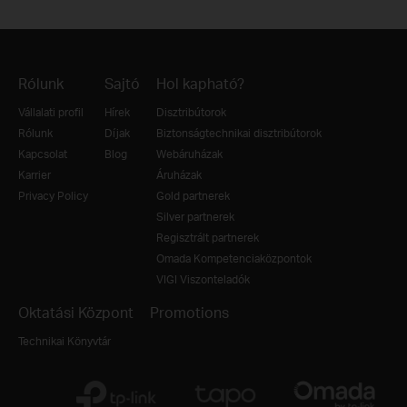
Rólunk
Sajtó
Hol kapható?
Vállalati profil
Hírek
Disztribútorok
Rólunk
Díjak
Biztonságtechnikai disztribútorok
Kapcsolat
Blog
Webáruházak
Karrier
Áruházak
Privacy Policy
Gold partnerek
Silver partnerek
Regisztrált partnerek
Omada Kompetenciaközpontok
VIGI Viszonteladók
Oktatási Központ
Promotions
Technikai Könyvtár