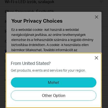
Wi-Fi-s LED izzók, szalagok
Okos Szenzorok, Érzékelők
Close
Your Privacy Choices
Robotporszívók
Ez a weboldal cookie -kat használ a weboldal
Robotporszívó tartozékok
navigációjának javítása, az online tevékenységek
elemzése és a felhasználók számára a legjobb élmény
Ceiling Mount
biztosítása érdekében. A cookie -k használata ellen
bármikor tiltakozhat. További információt az
Wall Plate
adatvédelmi irányelveinkben
talál.
Close
Desktop
From United States?
Alap Cookie-k
Ezek a cookie -k a webhely működéséhez szükségesek,
Get products, events and services for your region.
Outdoor
és nem tilthatók le a rendszereiben.
Wireless Bridge
Mehet
Marketing és Elemző Cookie-k
Az elemző cookie -k lehetővé teszik számunkra, hogy
Aggregation
elemezzük weboldalunkon végzett tevékenységeit, hogy
Other Option
javítsuk és módosítsuk webhelyünk működését.
Access
Hirdetési partnereink a weboldalunkon keresztül