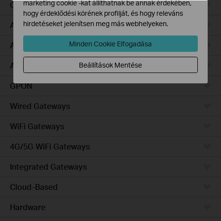
marketing cookie -kat állíthatnak be annak érdekében,
Campus
hogy érdeklődési körének profilját, és hogy releváns
hirdetéseket jelenítsen meg más webhelyeken.
Access Pro
Minden Cookie Elfogadása
Access Plus
Access Max
Beállítások Mentése
GPON
Wired Gateways
WiFi Gateways
4G/5G WiFi Gateways
Integrated Gateways
Cloud-Based
Hardware