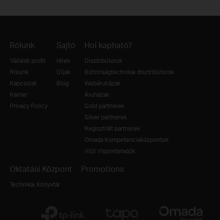
Rólunk
Sajtó
Hol kapható?
Vállalati profil
Hírek
Disztribútorok
Rólunk
Díjak
Biztonságtechnikai disztribútorok
Kapcsolat
Blog
Webáruházak
Karrier
Áruházak
Privacy Policy
Gold partnerek
Silver partnerek
Regisztrált partnerek
Omada Kompetenciaközpontok
VIGI Viszonteladók
Oktatási Központ
Promotions
Technikai Könyvtár