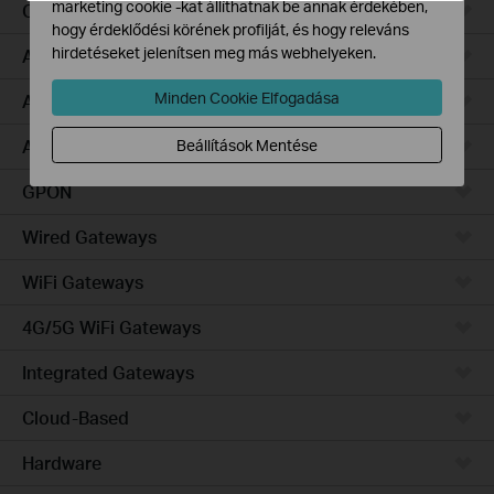
marketing cookie -kat állíthatnak be annak érdekében,
Campus
hogy érdeklődési körének profilját, és hogy releváns
hirdetéseket jelenítsen meg más webhelyeken.
Access Pro
Minden Cookie Elfogadása
Access Plus
Access Max
Beállítások Mentése
GPON
Wired Gateways
WiFi Gateways
4G/5G WiFi Gateways
Integrated Gateways
Cloud-Based
Hardware