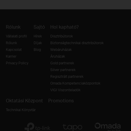
Rólunk
Sajtó
Hol kapható?
Vállalati profil
Hírek
Disztribútorok
Rólunk
Díjak
Biztonságtechnikai disztribútorok
Kapcsolat
Blog
Webáruházak
Karrier
Áruházak
Privacy Policy
Gold partnerek
Silver partnerek
Regisztrált partnerek
Omada Kompetenciaközpontok
VIGI Viszonteladók
Oktatási Központ
Promotions
Technikai Könyvtár