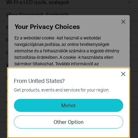
Wi-Fi-s LED izzók, szalagok
Okos Szenzorok, Érzékelők
Close
Your Privacy Choices
Robotporszívók
Ez a weboldal cookie -kat használ a weboldal
Robotporszívó tartozékok
navigációjának javítása, az online tevékenységek
elemzése és a felhasználók számára a legjobb élmény
Ceiling Mount
biztosítása érdekében. A cookie -k használata ellen
bármikor tiltakozhat. További információt az
Wall Plate
adatvédelmi irányelveinkben
talál.
Close
Desktop
From United States?
Alap Cookie-k
Ezek a cookie -k a webhely működéséhez szükségesek,
Get products, events and services for your region.
Outdoor
és nem tilthatók le a rendszereiben.
Wireless Bridge
Mehet
Marketing és Elemző Cookie-k
Az elemző cookie -k lehetővé teszik számunkra, hogy
Aggregation
elemezzük weboldalunkon végzett tevékenységeit, hogy
Other Option
javítsuk és módosítsuk webhelyünk működését.
Access
Hirdetési partnereink a weboldalunkon keresztül