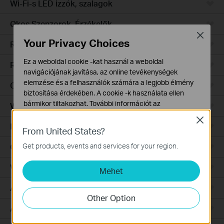
Wi-Fi-s LED izzók, szalagok
Okos Szenzorok, Érzékelők
Close
Your Privacy Choices
Robotporszívók
Ez a weboldal cookie -kat használ a weboldal
Robotporszívó tartozékok
navigációjának javítása, az online tevékenységek
elemzése és a felhasználók számára a legjobb élmény
Ceiling Mount
biztosítása érdekében. A cookie -k használata ellen
bármikor tiltakozhat. További információt az
Wall Plate
adatvédelmi irányelveinkben
talál.
Close
Desktop
From United States?
Alap Cookie-k
Ezek a cookie -k a webhely működéséhez szükségesek,
Get products, events and services for your region.
Outdoor
és nem tilthatók le a rendszereiben.
Wireless Bridge
Mehet
Marketing és Elemző Cookie-k
Az elemző cookie -k lehetővé teszik számunkra, hogy
Aggregation
elemezzük weboldalunkon végzett tevékenységeit, hogy
Other Option
javítsuk és módosítsuk webhelyünk működését.
Access
Hirdetési partnereink a weboldalunkon keresztül