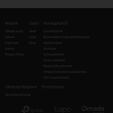
Rólunk
Sajtó
Hol kapható?
Vállalati profil
Hírek
Disztribútorok
Rólunk
Díjak
Biztonságtechnikai disztribútorok
Kapcsolat
Blog
Webáruházak
Karrier
Áruházak
Privacy Policy
Gold partnerek
Silver partnerek
Regisztrált partnerek
Omada Kompetenciaközpontok
VIGI Viszonteladók
Oktatási Központ
Promotions
Technikai Könyvtár