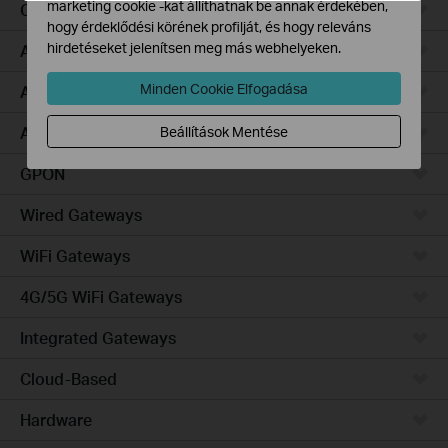
marketing cookie -kat állíthatnak be annak érdekében,
Campus
hogy érdeklődési körének profilját, és hogy releváns
hirdetéseket jelenítsen meg más webhelyeken.
Access Pro
Minden Cookie Elfogadása
Access Plus
Access Max
Beállítások Mentése
GPON
Wired Gateways
WiFi Gateways
4G/5G WiFi Gateways
Integrated Gateways
Cloud-Based
Hardware