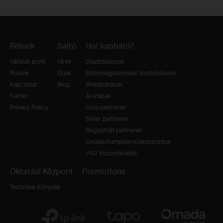
Rólunk
Sajtó
Hol kapható?
Vállalati profil
Hírek
Disztribútorok
Rólunk
Díjak
Biztonságtechnikai disztribútorok
Kapcsolat
Blog
Webáruházak
Karrier
Áruházak
Privacy Policy
Gold partnerek
Silver partnerek
Regisztrált partnerek
Omada Kompetenciaközpontok
VIGI Viszonteladók
Oktatási Központ
Promotions
Technikai Könyvtár