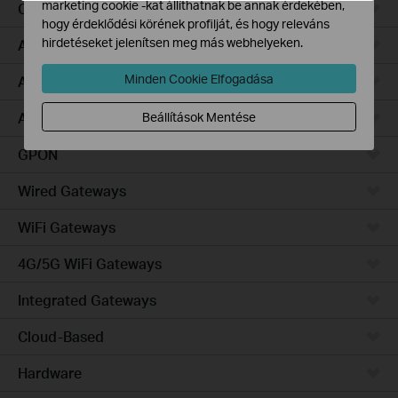
marketing cookie -kat állíthatnak be annak érdekében,
Campus
hogy érdeklődési körének profilját, és hogy releváns
hirdetéseket jelenítsen meg más webhelyeken.
Access Pro
Minden Cookie Elfogadása
Access Plus
Access Max
Beállítások Mentése
GPON
Wired Gateways
WiFi Gateways
4G/5G WiFi Gateways
Integrated Gateways
Cloud-Based
Hardware