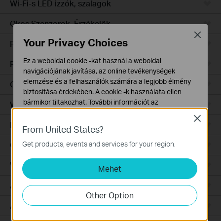
Wi-Fi-s LED izzók, szalagok
Okos Szenzorok, Érzékelők
Close
Your Privacy Choices
Robotporszívók
Ez a weboldal cookie -kat használ a weboldal
Robotporszívó tartozékok
navigációjának javítása, az online tevékenységek
elemzése és a felhasználók számára a legjobb élmény
Ceiling Mount
biztosítása érdekében. A cookie -k használata ellen
bármikor tiltakozhat. További információt az
Wall Plate
adatvédelmi irányelveinkben
talál.
Close
Desktop
From United States?
Alap Cookie-k
Ezek a cookie -k a webhely működéséhez szükségesek,
Get products, events and services for your region.
Outdoor
és nem tilthatók le a rendszereiben.
Wireless Bridge
Mehet
Marketing és Elemző Cookie-k
Az elemző cookie -k lehetővé teszik számunkra, hogy
Aggregation
elemezzük weboldalunkon végzett tevékenységeit, hogy
Other Option
javítsuk és módosítsuk webhelyünk működését.
Access
Hirdetési partnereink a weboldalunkon keresztül