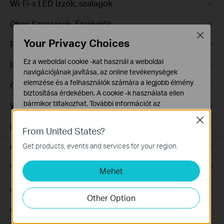
Wi-Fi-s LED izzók, szalagok
Okos Szenzorok, Érzékelők
Close
Your Privacy Choices
Robotporszívók
Ez a weboldal cookie -kat használ a weboldal
Robotporszívó tartozékok
navigációjának javítása, az online tevékenységek
elemzése és a felhasználók számára a legjobb élmény
Ceiling Mount
biztosítása érdekében. A cookie -k használata ellen
bármikor tiltakozhat. További információt az
Wall Plate
adatvédelmi irányelveinkben
talál.
Close
Desktop
From United States?
Alap Cookie-k
Ezek a cookie -k a webhely működéséhez szükségesek,
Get products, events and services for your region.
Outdoor
és nem tilthatók le a rendszereiben.
Wireless Bridge
Mehet
Marketing és Elemző Cookie-k
Az elemző cookie -k lehetővé teszik számunkra, hogy
Aggregation
elemezzük weboldalunkon végzett tevékenységeit, hogy
Other Option
javítsuk és módosítsuk webhelyünk működését.
Access
Hirdetési partnereink a weboldalunkon keresztül