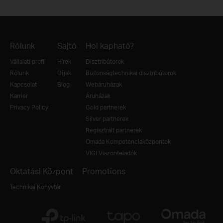
Rólunk
Sajtó
Hol kapható?
Vállalati profil
Hírek
Disztribútorok
Rólunk
Díjak
Biztonságtechnikai disztribútorok
Kapcsolat
Blog
Webáruházak
Karrier
Áruházak
Privacy Policy
Gold partnerek
Silver partnerek
Regisztrált partnerek
Omada Kompetenciaközpontok
VIGI Viszonteladók
Oktatási Központ
Promotions
Technikai Könyvtár