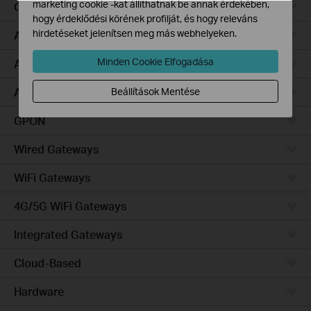
marketing cookie -kat állíthatnak be annak érdekében,
Campus
hogy érdeklődési körének profilját, és hogy releváns
hirdetéseket jelenítsen meg más webhelyeken.
Access Pro
Minden Cookie Elfogadása
Access Plus
Access Max
Beállítások Mentése
GPON
Wired Gateways
WiFi Gateways
4G/5G WiFi Gateways
Integrated Gateways
Cloud-Based
Hardware