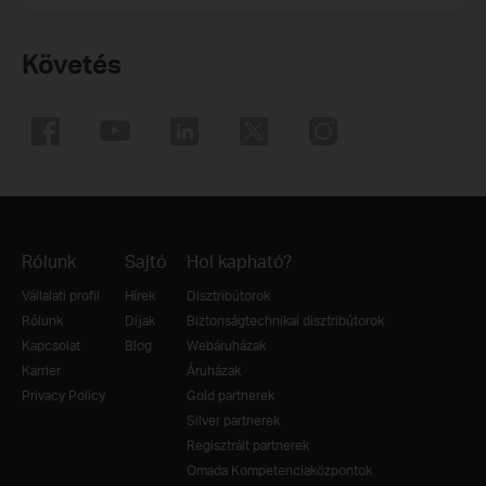
Követés
Rólunk
Sajtó
Hol kapható?
Vállalati profil
Hírek
Disztribútorok
Rólunk
Díjak
Biztonságtechnikai disztribútorok
Kapcsolat
Blog
Webáruházak
Karrier
Áruházak
Privacy Policy
Gold partnerek
Silver partnerek
Regisztrált partnerek
Omada Kompetenciaközpontok