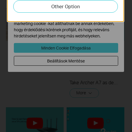
elemezzük weboldalunkon végzett tevékenységeit, hogy
Other Option
javítsuk és módosítsuk webhelyünk működését.
Hirdetési partnereink a weboldalunkon keresztül
marketing cookie -kat állíthatnak be annak érdekében,
hogy érdeklődési körének profilját, és hogy releváns
hirdetéseket jelenítsen meg más webhelyeken.
Minden Cookie Elfogadása
How to turn a router
How to set up Port
into an Access
Forwarding on a TP-
Beállítások Mentése
Point?
Link router
Take Archer A7 as demonstration.
More