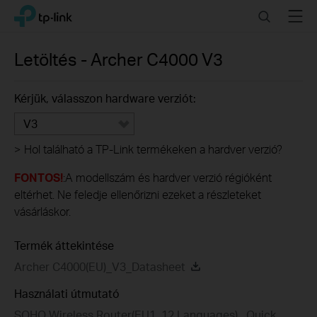
Click
Search
Menu
TP-Link, Reliably Smart
to
skip
the
Letöltés -
Archer C4000
V3
navigation
bar
Kérjük, válasszon hardware verziót:
V3
>
Hol található a TP-Link termékeken a hardver verzió?
FONTOS!
:A modellszám és hardver verzió régióként
eltérhet. Ne feledje ellenőrizni ezeket a részleteket
vásárláskor.
Termék áttekintése
Archer C4000(EU)_V3_Datasheet
Használati útmutató
SOHO Wireless Router(EU1_12 Languages)_ Quick