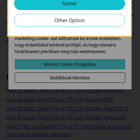
service, provide the customer a private IP, that will cause you
Mehet
Marketing és Elemző Cookie-k
can’t use the OpenVPN or port forwarding and affect the NAT
Az elemző cookie -k lehetővé teszik számunkra, hogy
Type. You can contact the ISP and ask them to offer a Statis IP
elemezzük weboldalunkon végzett tevékenységeit, hogy
Other Option
address.
javítsuk és módosítsuk webhelyünk működését.
Hirdetési partnereink a weboldalunkon keresztül
You may also refer to the article:
Fail to use OpenVPN on TP-LINK
marketing cookie -kat állíthatnak be annak érdekében,
router? Read this!
hogy érdeklődési körének profilját, és hogy releváns
hirdetéseket jelenítsen meg más webhelyeken.
Minden Cookie Elfogadása
Related FAQs
Beállítások Mentése
How to Setup OpenVPN on TP-Link Routers (Android)
How to setup OpenVPN on TP-Link Routers (iOS)
How to Setup OpenVPN on TP-Link Routers (Mac OS X)
How to Setup OpenVPN on TP-Link Routers (Windows)
How to Set Up OpenVPN on a TP-Link Router and Access
Your Home Network Remotely