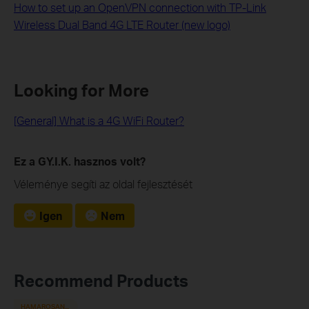
How to set up an OpenVPN connection with TP-Link
Wireless Dual Band 4G LTE Router (new logo)
Looking for More
[General] What is a 4G WiFi Router?
Ez a GY.I.K. hasznos volt?
Véleménye segíti az oldal fejlesztését
Igen
Nem
Recommend Products
HAMAROSAN...