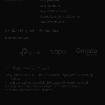
Privacy Policy
Gold partnerek
Silver partnerek
Regisztrált partnerek
Omada Kompetenciaközpontok
VIGI Viszonteladók
Oktatási Központ
Promotions
Technikai Könyvtár
Magyarország / Magyar
Copyright © 2026 TP-Link Networks Hungary Kft. Minden jog
fenntartva.
A honlapon szereplő adatok tájékoztató jellegűek. Az oldal
szerzője semmilyen felelősséget nem vállal az adatok
pontatlanságából eredő károkért.