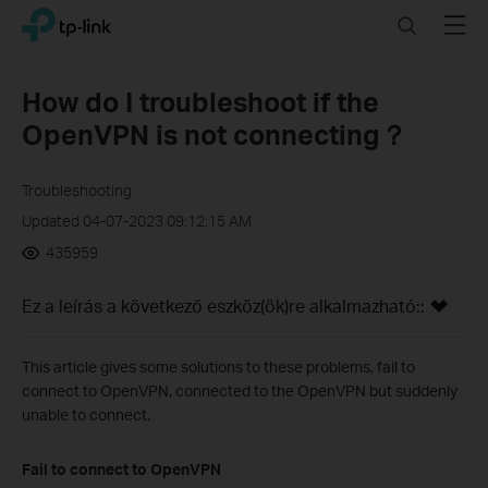
Click
Search
Menu
TP-Link, Reliably Smart
to
skip
the
How do I troubleshoot if the
navigation
OpenVPN is not connecting？
bar
Troubleshooting
Updated 04-07-2023 09:12:15 AM
435959
Ez a leírás a következő eszköz(ök)re alkalmazható::
This article gives some solutions to these problems, fail to
connect to OpenVPN, connected to the OpenVPN but suddenly
unable to connect.
Fail to connect to OpenVPN