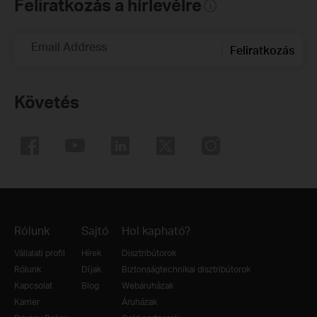
Feliratkozás a hírlevélre
Email Address
Feliratkozás
Követés
Rólunk
Sajtó
Hol kapható?
Vállalati profil
Hírek
Disztribútorok
Rólunk
Díjak
Biztonságtechnikai disztribútorok
Kapcsolat
Blog
Webáruházak
Karrier
Áruházak