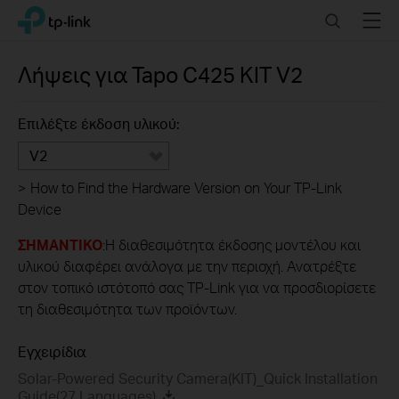
Click
Search
Menu
TP-Link, Reliably Smart
to
skip
the
Λήψεις για
Tapo C425 KIT
V2
navigation
bar
Επιλέξτε έκδοση υλικού:
V2
>
How to Find the Hardware Version on Your TP-Link
Device
ΣΗΜΑΝΤΙΚΟ
:Η διαθεσιμότητα έκδοσης μοντέλου και
υλικού διαφέρει ανάλογα με την περιοχή. Ανατρέξτε
στον τοπικό ιστότοπό σας TP-Link για να προσδιορίσετε
τη διαθεσιμότητα των προϊόντων.
Εγχειρίδια
Solar-Powered Security Camera(KIT)_Quick Installation
Guide(27 Languages)