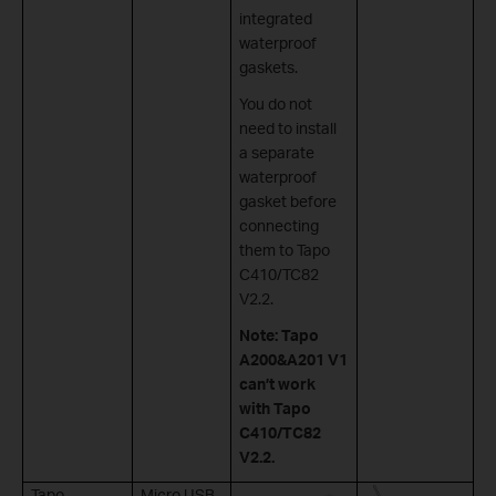
integrated
waterproof
gaskets.
You do not
need to install
a separate
waterproof
gasket before
connecting
them to Tapo
C410/TC82
V2.2.
Note: Tapo
A200&A201 V1
can’t work
with Tapo
C410/TC82
V2.2.
Tapo
Micro USB