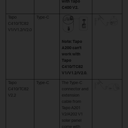
with Tapo
C400 V2.
Tapo
Type-C
C410/TC82
V1/V1.2/V2.0
Note: Tapo
A200 can’t
work with
Tapo
C410/TC82
V1/V1.2/V2.0.
Tapo
Type-C
The Type-C
C410/TC82
connector and
V2.2
extension
cable from
Tapo A201
V2/A202 V1
solar panel
come with