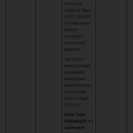
extension
cable for Tapo
A201 V2/A202
V1 solar panel
include
integrated
waterproof
gaskets.
You do not
need to install
a separate
waterproof
gasket before
connecting
them to Tapo
C400 V2.
Note: Tapo
A200&A201 V1
can’t work