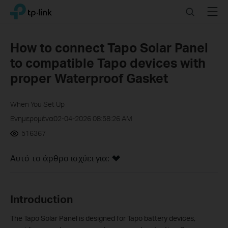
Click
Search
Menu
TP-Link, Reliably Smart
to
skip
the
How to connect Tapo Solar Panel
navigation
to compatible Tapo devices with
bar
proper Waterproof Gasket
When You Set Up
Ενημερομένα02-04-2026 08:58:26 AM
516367
Αυτό το άρθρο ισχύει για:
Introduction
The Tapo Solar Panel is designed for Tapo battery devices,