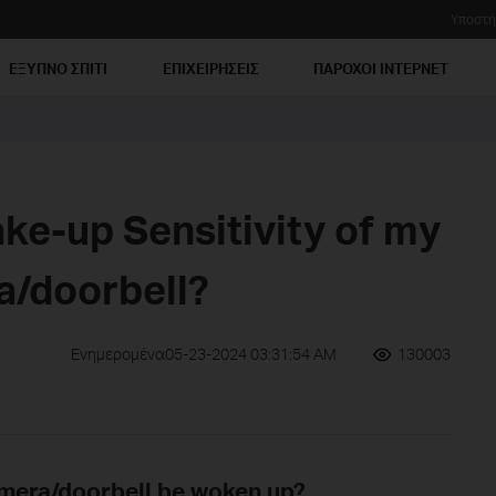
Υποστή
ΕΞΥΠΝΟ ΣΠΙΤΙ
ΕΠΙΧΕΙΡΗΣΕΙΣ
ΠΑΡΟΧΟΙ ΙΝΤΕΡΝΕΤ
ke-up Sensitivity of my
a/doorbell?
Ενημερομένα05-23-2024 03:31:54 AM
130003
mera/doorbell be woken up?