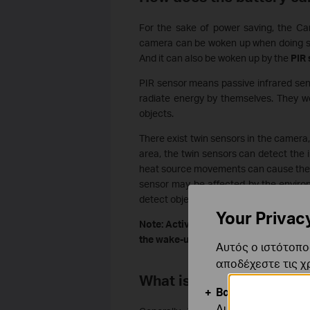
For the sake of power saving, the Ca
camera can be woken up when doing som
And it can also be woken up by the
PIR
PIR sensor means passive infrared sens
radiate energy by themselves. They wo
objects.
There exist twin sensors in the camer
area, the twin sensors can detect the
heat source movements can cause the C
sensor may be affected by the enviro
detect objects moving directly towards
Your Privac
Note: Activity Zones or Privacy Zones
the wake-up times.
Αυτός ο ιστότοπος
αποδέχεστε τις χ
What is Wake-up Sensiti
Βασικά Cookies
Αυτά τα cookie εί