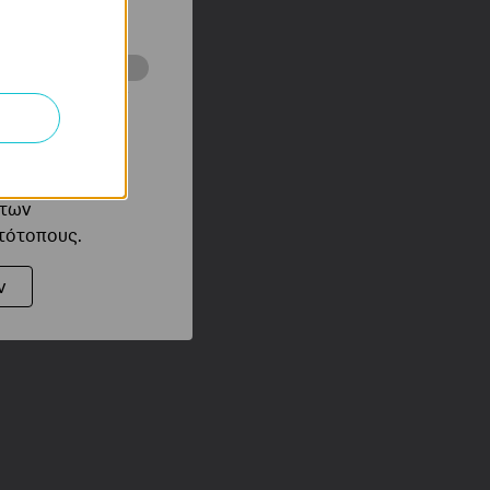
ότητές σας στον
 του ιστότοπού
ό τους
 των
στότοπους.
ν