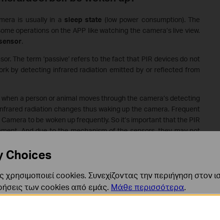
mera is usually in a
sleep state
(low power consumption). The
e operations on the APP like watching the camera’s live view.
 sensor
.
or. The term ‘passive’ refers to the fact that PIR devices do not
rk by detecting infrared radiation emitted by or reflected from
a, when a person or animal moves through the camera’s detecting
 infrared radiation changes thus waking up the camera. Frequent
amera to be woken up frequently. So it’s important that the PIR
nment. And due to the mechanism of the sensors, they may not
 the camera to some extent.
y Choices
 won’t affect the PIR sensor, thus these settings can’t reduce
 χρησιμοποιεί cookies. Συνεχίζοντας την περιήγηση στον ι
ρήσεις των cookies από εμάς.
Μάθε περισσότερα
.
vity？
ναι απαραίτητα για τη λειτουργία του ιστότοπου και δεν μ