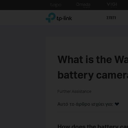
Click
to
TP-Link, Reliably Smart
skip
ΣΠΙΤΙ
the
navigation
bar
What is the Wa
battery camer
Further Assistance
Αυτό το άρθρο ισχύει για:
How does the battery ca