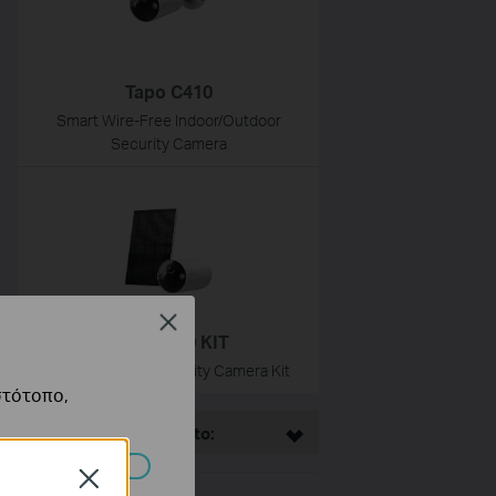
Tapo C410
Smart Wire-Free Indoor/Outdoor
Security Camera
Close
Tapo C410 KIT
Solar-Powered Security Camera Kit
στότοπο,
This Article Applies to:
Close
πορούν να