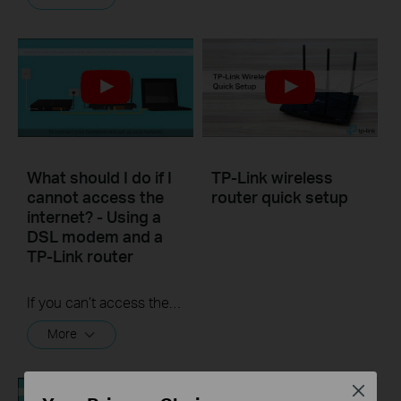
What should I do if I
TP-Link wireless
cannot access the
router quick setup
internet? - Using a
DSL modem and a
TP-Link router
If you can’t access the internet using a DSL modem and TP-Link router, this video can help you solve the problem.
More
Close