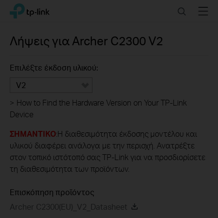
Click
Search
Menu
TP-Link, Reliably Smart
to
skip
the
Λήψεις για
Archer C2300
V2
navigation
bar
Επιλέξτε έκδοση υλικού:
V2
>
How to Find the Hardware Version on Your TP-Link
Device
ΣΗΜΑΝΤΙΚΟ
:Η διαθεσιμότητα έκδοσης μοντέλου και
υλικού διαφέρει ανάλογα με την περιοχή. Ανατρέξτε
στον τοπικό ιστότοπό σας TP-Link για να προσδιορίσετε
τη διαθεσιμότητα των προϊόντων.
Επισκόπηση προϊόντος
Archer C2300(EU)_V2_Datasheet