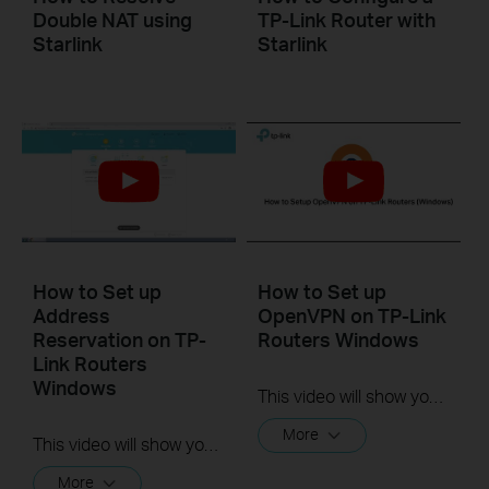
Double NAT using
TP-Link Router with
Starlink
Starlink
How to Set up
How to Set up
Address
OpenVPN on TP-Link
Reservation on TP-
Routers Windows
Link Routers
Windows
This video will show you how to set up OpenVPN on a TP-Link Wi-Fi router. For more information, visit www.tp-link.com/support.
More
This video will show you how to set up Address Reservation on TP-Link routers.
More