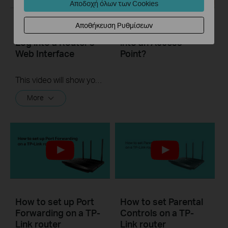
Αποδοχή όλων των Cookies
Αποθήκευση Ρυθμίσεων
Quick Tips - How to
How to turn a router
Log into a Router's
into an Access
Web Interface
Point?
This video will show you how to login to your TP-Link router's web interface
More
How to set up Port
How to set Parental
Forwarding on a TP-
Controls on a TP-
Link router
Link router