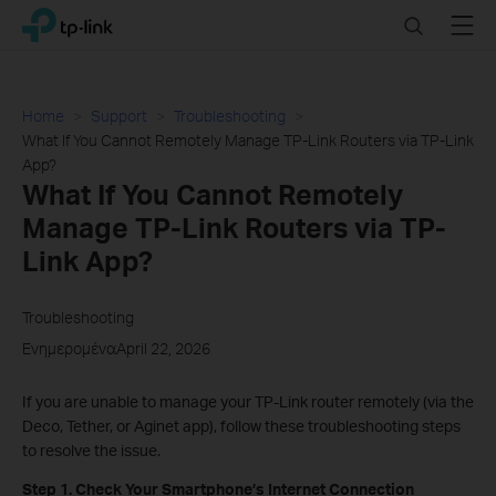
Click
Search
Menu
TP-Link, Reliably Smart
to
skip
the
navigation
Home
Support
Troubleshooting
bar
What If You Cannot Remotely Manage TP-Link Routers via TP-Link
App?
What If You Cannot Remotely
Manage TP-Link Routers via TP-
Link App?
Troubleshooting
ΕνημερομέναApril 22, 2026
If you are unable to manage your TP-Link router remotely (via the
Deco, Tether, or Aginet app), follow these troubleshooting steps
to resolve the issue.
Step 1. Check Your Smartphone’s Internet Connection