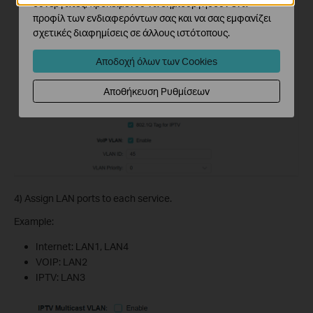
συνεργάτες, προκειμένου να δημιουργήσουν ένα
προφίλ των ενδιαφερόντων σας και να σας εμφανίζει
σχετικές διαφημίσεις σε άλλους ιστότοπους.
Αποδοχή όλων των Cookies
Αποθήκευση Ρυθμίσεων
4) Assign LAN ports to each service.
Example:
Internet: LAN1, LAN4
VOIP: LAN2
IPTV: LAN3