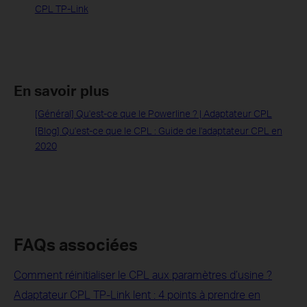
CPL TP-Link
En savoir plus
[Général] Qu'est-ce que le Powerline ? | Adaptateur CPL
[Blog] Qu'est-ce que le CPL : Guide de l'adaptateur CPL en
2020
FAQs associées
Comment réinitialiser le CPL aux paramètres d’usine ?
Adaptateur CPL TP-Link lent : 4 points à prendre en