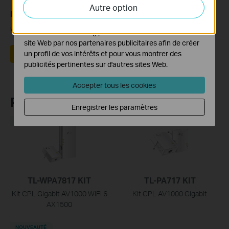
Autre option
activités sur notre site Web pour améliorer et ajuster les
Est-ce que ce FAQ a été utile ?
fonctionnalités de notre site Web.
Vos commentaires nous aideront à améliorer ce site.
Les cookies marketing peuvent être définis via notre
site Web par nos partenaires publicitaires afin de créer
Oui
Non
un profil de vos intérêts et pour vous montrer des
publicités pertinentes sur d'autres sites Web.
Accepter tous les cookies
Produits Recommandés
Enregistrer les paramètres
NOUVEAUTÉ
NOUVEAUTÉ
TL-WPA7817 KIT
TL-PA717 KIT
Kit CPL Gigabit AV1000 WiFi 6
Kit CPL AV1000 Gigabit
AX1500
NOUVEAUTÉ