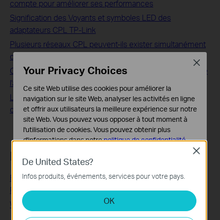
compte pour améliorer ses performances
Signification des Voyants et symboles LED des
adaptateurs CPL TP-Link
Plusieurs réseaux CPL peuvent-ils exister simultanément
dans le même circuit électrique ?
Close
Your Privacy Choices
Que dois-je faire si la connexion Internet est lente lorsque
l'appareil est connecté aux CPL TP-Link ?
Ce site Web utilise des cookies pour améliorer la
Les CPL peuvent provoquer une connexion intermittente
navigation sur le site Web, analyser les activités en ligne
du modem / routeur xDSL dans quelques rares cas
et offrir aux utilisateurs la meilleure expérience sur notre
site Web. Vous pouvez vous opposer à tout moment à
l'utilisation de cookies. Vous pouvez obtenir plus
d'informations dans notre
politique de confidentialité
.
Close
Pour en savoir plus
Cookies basiques
De United States?
Ces cookies sont nécessaires au fonctionnement du
Infos produits, événements, services pour votre pays.
Fast, Reliable, Long Range – An Advanced G.hn Powerline
site Web et ne peuvent pas être désactivés dans vos
systèmes.
Protocol
OK
What is Powerline: A Guide to Powerline Adapter in 2022
Cookies d'analyse et marketing
Les cookies d'analyse nous permettent d'analyser vos