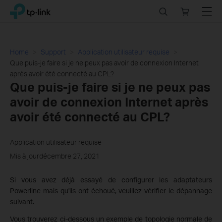
Click
Search
Online
Menu
TP-Link, Reliably Smart
to
store
skip
the
navigation
Home
Support
Application utilisateur requise
bar
Que puis-je faire si je ne peux pas avoir de connexion Internet
après avoir été connecté au CPL?
Que puis-je faire si je ne peux pas
avoir de connexion Internet après
avoir été connecté au CPL?
Application utilisateur requise
Mis à jourdécembre 27, 2021
Si vous avez déjà essayé de configurer les adaptateurs
Powerline mais qu'ils ont échoué, veuillez vérifier le dépannage
suivant.
Vous trouverez ci-dessous un exemple de topologie normale de